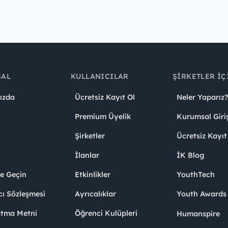
SAL
KULLANICILAR
ŞIRKETLER İÇ
ızda
Ücretsiz Kayıt Ol
Neler Yaparız?
Premium Üyelik
Kurumsal Giri
Şirketler
Ücretsiz Kayıt
İlanlar
İK Blog
me Geçin
Etkinlikler
YouthTech
cı Sözleşmesi
Ayrıcalıklar
Youth Award
atma Metni
Öğrenci Kulüpleri
Humanspire