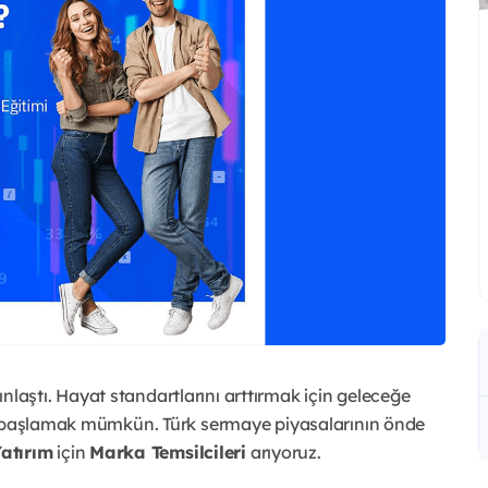
aştı. Hayat standartlarını arttırmak için geleceğe
da başlamak mümkün. Türk sermaye piyasalarının önde
atırım
için
Marka Temsilcileri
arıyoruz.