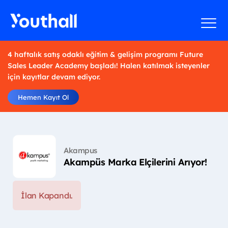
4 haftalık satış odaklı eğitim & gelişim programı Future
Sales Leader Academy başladı! Halen katılmak isteyenler
için kayıtlar devam ediyor.
Hemen Kayıt Ol
Akampus
Akampüs Marka Elçilerini Arıyor!
İlan Kapandı.