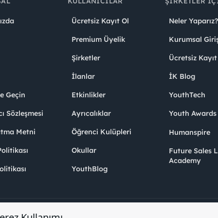
SAL
KULLANICILAR
ŞIRKETLER İÇ
ızda
Ücretsiz Kayıt Ol
Neler Yaparız?
Premium Üyelik
Kurumsal Giri
Şirketler
Ücretsiz Kayıt
İlanlar
İK Blog
me Geçin
Etkinlikler
YouthTech
cı Sözleşmesi
Ayrıcalıklar
Youth Award
atma Metni
Öğrenci Kulüpleri
Humanspire
litikası
Okullar
Future Sales 
Academy
olitikası
YouthBlog