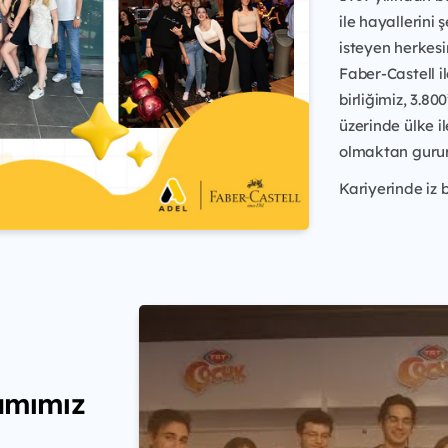
ile hayallerini
isteyen herkes
Faber-Castell 
birliğimiz, 3.80
üzerinde ülke i
olmaktan gurur
Kariyerinde iz
amımız