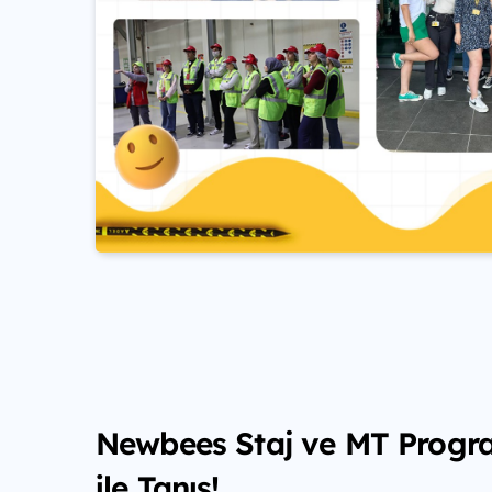
Newbees Staj ve MT Progr
ile Tanış!