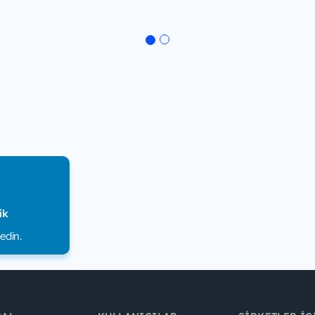
ik
edin.