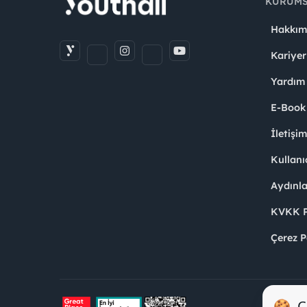
KURUM
Hakkım
Kariyer
Yardım
E-Book
İletişi
Kullanı
Aydınl
KVKK Po
Çerez P