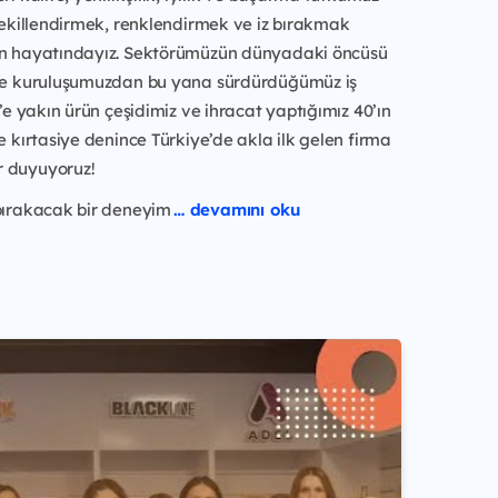
 şekillendirmek, renklendirmek ve iz bırakmak
in hayatındayız. Sektörümüzün dünyadaki öncüsü
ile kuruluşumuzdan bu yana sürdürdüğümüz iş
0’e yakın ürün çeşidimiz ve ihracat yaptığımız 40’ın
le kırtasiye denince Türkiye’de akla ilk gelen firma
 duyuyoruz!
 bırakacak bir deneyim
… devamını oku