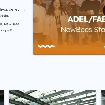
tiyor, deneyim,
desin.
çin, NewBees
 keşfet!