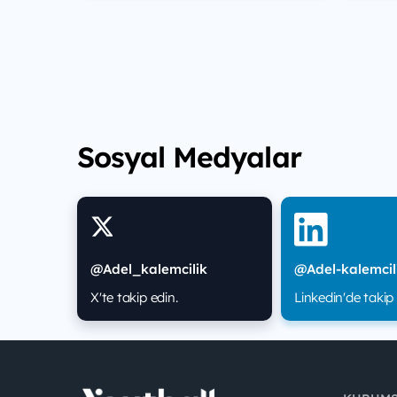
Sosyal Medyalar
@Adel_kalemcilik
@Adel-kalemcil
X'te takip edin.
Linkedin'de takip 