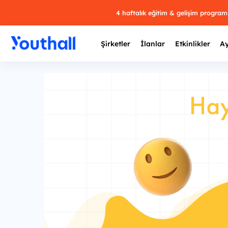
4 haftalık eğitim & gelişim progra
Şirketler
İlanlar
Etkinlikler
Ay
Y
29 