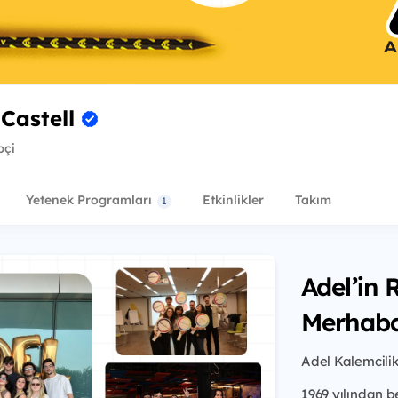
Castell
pçi
Yetenek Programları
Etkinlikler
Takım
1
Adel’in
Merhaba
Adel Kalemcilik
1969 yılından be