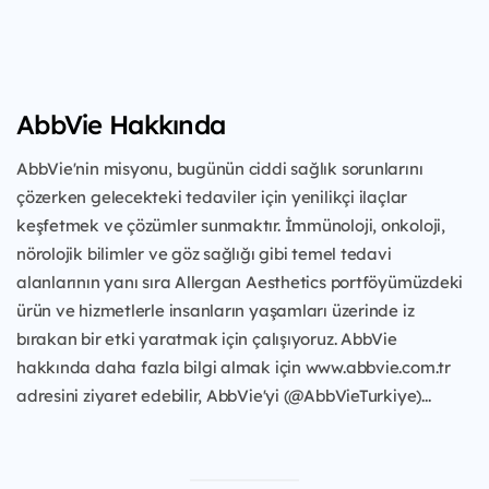
AbbVie Hakkında
AbbVie'nin misyonu, bugünün ciddi sağlık sorunlarını
çözerken gelecekteki tedaviler için yenilikçi ilaçlar
keşfetmek ve çözümler sunmaktır. İmmünoloji, onkoloji,
nörolojik bilimler ve göz sağlığı gibi temel tedavi
alanlarının yanı sıra Allergan Aesthetics portföyümüzdeki
ürün ve hizmetlerle insanların yaşamları üzerinde iz
bırakan bir etki yaratmak için çalışıyoruz. AbbVie
hakkında daha fazla bilgi almak için www.abbvie.com.tr
adresini ziyaret edebilir, AbbVie'yi (@AbbVieTurkiye)...