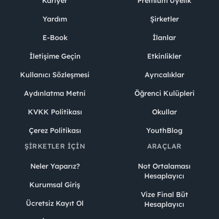
Kariyer
Premium Üyelik
Yardım
Şirketler
E-Book
İlanlar
İletişime Geçin
Etkinlikler
Kullanıcı Sözleşmesi
Ayrıcalıklar
Aydınlatma Metni
Öğrenci Kulüpleri
KVKK Politikası
Okullar
Çerez Politikası
YouthBlog
ŞIRKETLER İÇIN
ARAÇLAR
Neler Yaparız?
Not Ortalaması
Hesaplayıcı
Kurumsal Giriş
Vize Final Büt
Ücretsiz Kayıt Ol
Hesaplayıcı