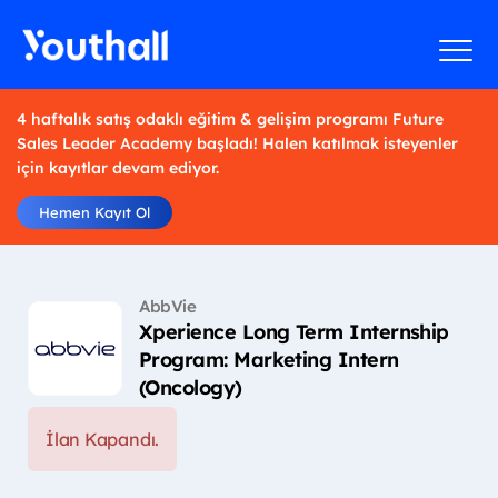
4 haftalık satış odaklı eğitim & gelişim programı Future
Sales Leader Academy başladı! Halen katılmak isteyenler
için kayıtlar devam ediyor.
Hemen Kayıt Ol
AbbVie
Xperience Long Term Internship
Program: Marketing Intern
(Oncology)
İlan Kapandı.