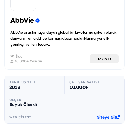
AbbVie
AbbVie araştırmaya dayalı global bir biyofarma şirketi olarak,
dünyanın en ciddi ve karmaşık bazı hastalıklarına yönelik
yenilikçi ve ileri tedav...
İlaç
Takip Et
10.000+ Çalışan
KURULUŞ YILI
ÇALIŞAN SAYISI
2013
10.000+
ÖLÇEK
Büyük Ölçekli
Siteye Git
WEB SITESI