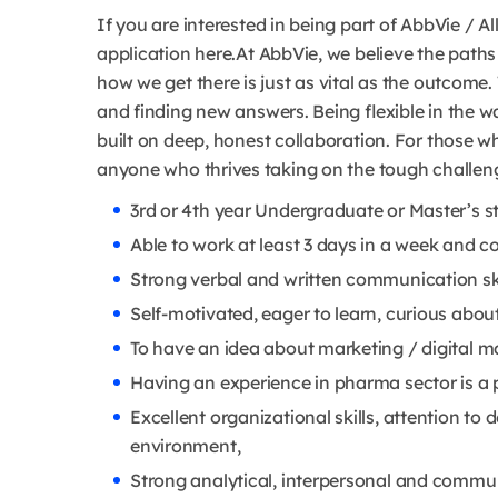
If you are interested in being part of AbbVie / 
application here.At AbbVie, we believe the path
how we get there is just as vital as the outcome
and finding new answers. Being flexible in the 
built on deep, honest collaboration. For those 
anyone who thrives taking on the tough challeng
3rd or 4th year Undergraduate or Master’s s
Able to work at least 3 days in a week and c
Strong verbal and written communication skil
Self-motivated, eager to learn, curious abou
To have an idea about marketing / digital m
Having an experience in pharma sector is a 
Excellent organizational skills, attention to d
environment,
Strong analytical, interpersonal and communi