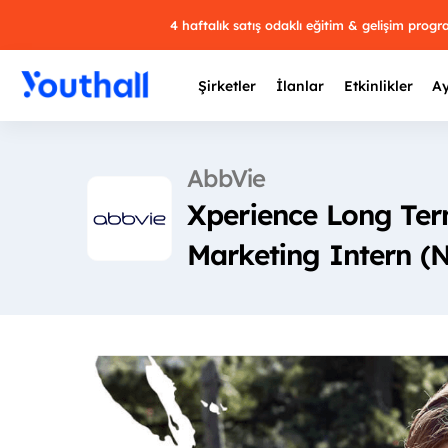
4 haftalık satış odaklı eğitim & gelişim prog
Şirketler
İlanlar
Etkinlikler
Ay
AbbVie
Xperience Long Ter
Y
Marketing Intern (
29 