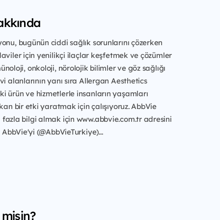
akkında
onu, bugünün ciddi sağlık sorunlarını çözerken
aviler için yenilikçi ilaçlar keşfetmek ve çözümler
oloji, onkoloji, nörolojik bilimler ve göz sağlığı
vi alanlarının yanı sıra Allergan Aesthetics
i ürün ve hizmetlerle insanların yaşamları
akan bir etki yaratmak için çalışıyoruz. AbbVie
fazla bilgi almak için www.abbvie.com.tr adresini
, AbbVie'yi (@AbbVieTurkiye)...
 misin?