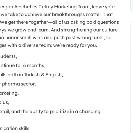
Allergan Aesthetics Turkey Marketing Team, leave your
s we take to achieve our breakthroughs matter. That
. We get there together—all of us asking bold questions
ways we grow and learn. And strengthening our culture
who honor small wins and push past wrong turns, for
es with a diverse team: we’re ready for you.
tudents,
ontinue for 6 months,
ls both in Turkish & English,
t pharma sector,
arketing,
plus,
etail, and the ability to prioritize in a changing
cation skills,