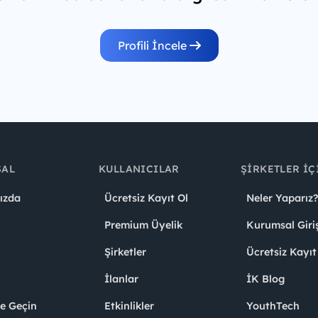
Profili İncele
SAL
KULLANICILAR
ŞIRKETLER İÇ
ızda
Ücretsiz Kayıt Ol
Neler Yaparız?
Premium Üyelik
Kurumsal Giri
Şirketler
Ücretsiz Kayıt
İlanlar
İK Blog
me Geçin
Etkinlikler
YouthTech