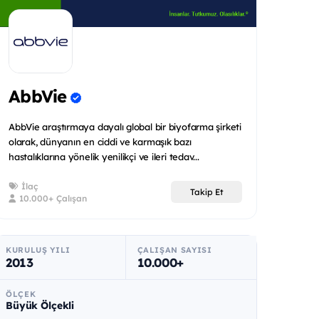
AbbVie
AbbVie araştırmaya dayalı global bir biyofarma şirketi
olarak, dünyanın en ciddi ve karmaşık bazı
hastalıklarına yönelik yenilikçi ve ileri tedav...
İlaç
Takip Et
10.000+ Çalışan
KURULUŞ YILI
ÇALIŞAN SAYISI
2013
10.000+
ÖLÇEK
Büyük Ölçekli