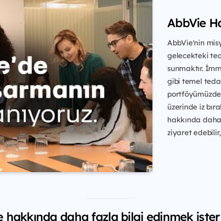
AbbVie H
AbbVie'nin misy
gelecekteki ted
sunmaktır. İmmün
gibi temel teda
portföyümüzdek
üzerinde iz bır
hakkında daha 
ziyaret edebilir
 hakkında daha fazla bilgi edinmek ister