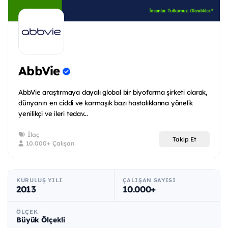
AbbVie
AbbVie araştırmaya dayalı global bir biyofarma şirketi olarak,
dünyanın en ciddi ve karmaşık bazı hastalıklarına yönelik
yenilikçi ve ileri tedav...
İlaç
Takip Et
10.000+ Çalışan
KURULUŞ YILI
ÇALIŞAN SAYISI
2013
10.000+
ÖLÇEK
Büyük Ölçekli