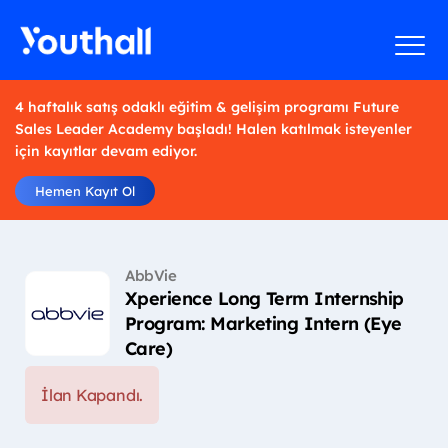
4 haftalık satış odaklı eğitim & gelişim programı Future
Sales Leader Academy başladı! Halen katılmak isteyenler
için kayıtlar devam ediyor.
Hemen Kayıt Ol
AbbVie
Xperience Long Term Internship
Program: Marketing Intern (Eye
Care)
İlan Kapandı.