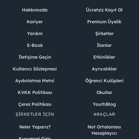
Hakkımızda
Ücretsiz Kayıt Ol
Kariyer
Premium Üyelik
Yardım
Şirketler
E-Book
İlanlar
İletişime Geçin
Etkinlikler
Kullanıcı Sözleşmesi
Ayrıcalıklar
Aydınlatma Metni
Öğrenci Kulüpleri
KVKK Politikası
Okullar
Çerez Politikası
YouthBlog
ŞIRKETLER İÇIN
ARAÇLAR
Neler Yaparız?
Not Ortalaması
Hesaplayıcı
Kurumsal Giriş