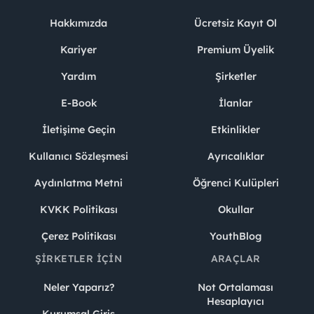
Hakkımızda
Ücretsiz Kayıt Ol
Kariyer
Premium Üyelik
Yardım
Şirketler
E-Book
İlanlar
İletişime Geçin
Etkinlikler
Kullanıcı Sözleşmesi
Ayrıcalıklar
Aydınlatma Metni
Öğrenci Kulüpleri
KVKK Politikası
Okullar
Çerez Politikası
YouthBlog
ŞIRKETLER İÇIN
ARAÇLAR
Neler Yaparız?
Not Ortalaması
Hesaplayıcı
Kurumsal Giriş