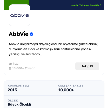
AbbVie
AbbVie araştırmaya dayalı global bir biyofarma şirketi olarak,
dünyanın en ciddi ve karmaşık bazı hastalıklarına yönelik
yenilikçi ve ileri tedav...
İlaç
Takip Et
10.000+ Çalışan
KURULUŞ YILI
ÇALIŞAN SAYISI
2013
10.000+
ÖLÇEK
Büyük Ölçekli