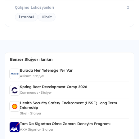
Çalışma Lokasyonları
2
İstanbul
Hibrit
Benzer Stajyer ilanları
Burada Her Yeteneğe Yer Var
Allianz · Stajyer
Spring Boot Development Camp 2026
Commencis · Stajyer
Health Security Safety Environment (HSSE) Long Term
Internship
Shell · Stajyer
Tam Da Sigortacı Olma Zamanı Deneyim Programı
AXA Sigorta · Stajyer