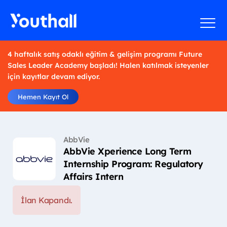
4 haftalık satış odaklı eğitim & gelişim programı Future
Sales Leader Academy başladı! Halen katılmak isteyenler
için kayıtlar devam ediyor.
Hemen Kayıt Ol
AbbVie
AbbVie Xperience Long Term
Internship Program: Regulatory
Affairs Intern
İlan Kapandı.