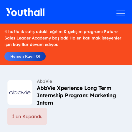
4 haftalık satış odaklı eğitim & gelişim programı Future
Sales Leader Academy başladı! Halen katılmak isteyenler
için kayıtlar devam ediyor.
Hemen Kayıt Ol
AbbVie
AbbVie Xperience Long Term
Internship Program: Marketing
Intern
İlan Kapandı.