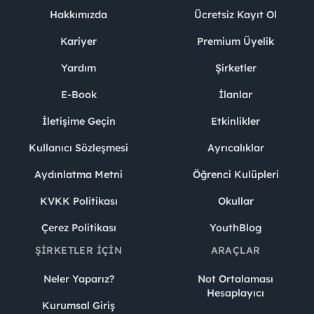
Hakkımızda
Ücretsiz Kayıt Ol
Kariyer
Premium Üyelik
Yardım
Şirketler
E-Book
İlanlar
İletişime Geçin
Etkinlikler
Kullanıcı Sözleşmesi
Ayrıcalıklar
Aydınlatma Metni
Öğrenci Kulüpleri
KVKK Politikası
Okullar
Çerez Politikası
YouthBlog
ŞIRKETLER İÇIN
ARAÇLAR
Neler Yaparız?
Not Ortalaması
Hesaplayıcı
Kurumsal Giriş