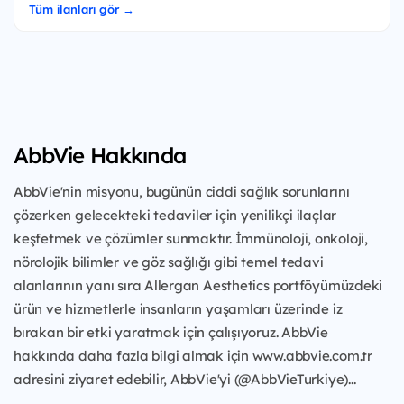
Tüm ilanları gör →
AbbVie Hakkında
AbbVie'nin misyonu, bugünün ciddi sağlık sorunlarını
çözerken gelecekteki tedaviler için yenilikçi ilaçlar
keşfetmek ve çözümler sunmaktır. İmmünoloji, onkoloji,
nörolojik bilimler ve göz sağlığı gibi temel tedavi
alanlarının yanı sıra Allergan Aesthetics portföyümüzdeki
ürün ve hizmetlerle insanların yaşamları üzerinde iz
bırakan bir etki yaratmak için çalışıyoruz. AbbVie
hakkında daha fazla bilgi almak için www.abbvie.com.tr
adresini ziyaret edebilir, AbbVie'yi (@AbbVieTurkiye)...