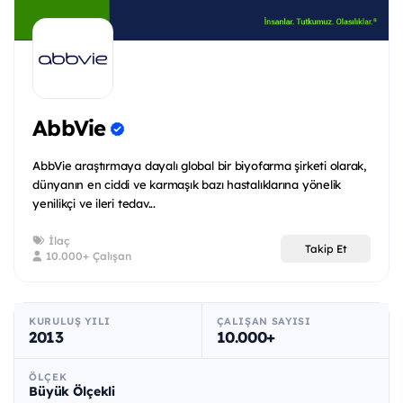
AbbVie
AbbVie araştırmaya dayalı global bir biyofarma şirketi olarak,
dünyanın en ciddi ve karmaşık bazı hastalıklarına yönelik
yenilikçi ve ileri tedav...
İlaç
Takip Et
10.000+ Çalışan
KURULUŞ YILI
ÇALIŞAN SAYISI
2013
10.000+
ÖLÇEK
Büyük Ölçekli