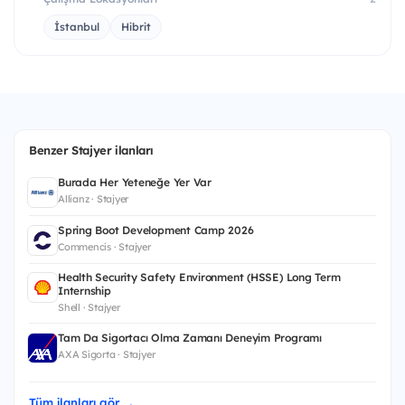
İstanbul
Hibrit
Benzer Stajyer ilanları
Burada Her Yeteneğe Yer Var
Allianz · Stajyer
Spring Boot Development Camp 2026
Commencis · Stajyer
Health Security Safety Environment (HSSE) Long Term
Internship
Shell · Stajyer
Tam Da Sigortacı Olma Zamanı Deneyim Programı
AXA Sigorta · Stajyer
Tüm ilanları gör →