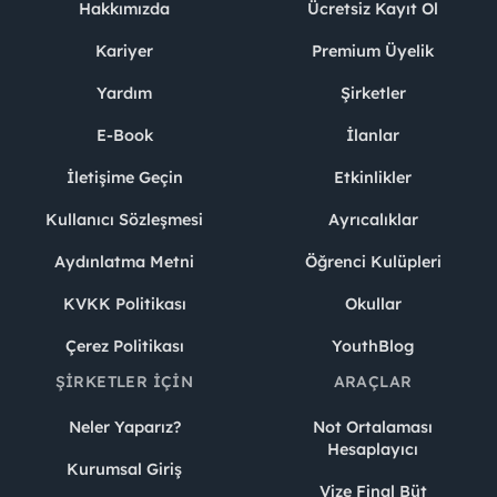
Hakkımızda
Ücretsiz Kayıt Ol
Kariyer
Premium Üyelik
Yardım
Şirketler
E-Book
İlanlar
İletişime Geçin
Etkinlikler
Kullanıcı Sözleşmesi
Ayrıcalıklar
Aydınlatma Metni
Öğrenci Kulüpleri
KVKK Politikası
Okullar
Çerez Politikası
YouthBlog
ŞIRKETLER İÇIN
ARAÇLAR
Neler Yaparız?
Not Ortalaması
Hesaplayıcı
Kurumsal Giriş
Vize Final Büt