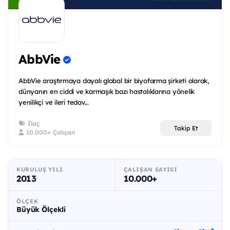
AbbVie
AbbVie araştırmaya dayalı global bir biyofarma şirketi olarak,
dünyanın en ciddi ve karmaşık bazı hastalıklarına yönelik
yenilikçi ve ileri tedav...
İlaç
Takip Et
10.000+ Çalışan
KURULUŞ YILI
ÇALIŞAN SAYISI
2013
10.000+
ÖLÇEK
Büyük Ölçekli