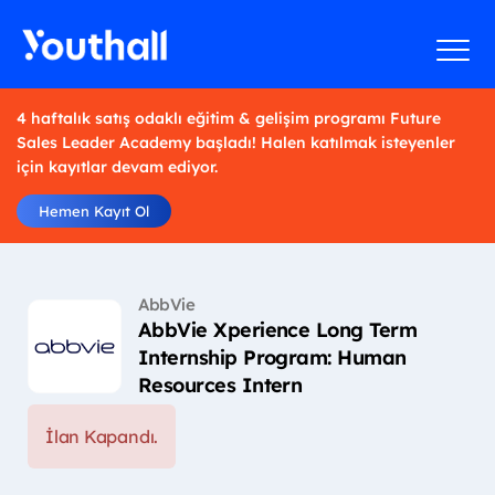
4 haftalık satış odaklı eğitim & gelişim programı Future
Sales Leader Academy başladı! Halen katılmak isteyenler
için kayıtlar devam ediyor.
Hemen Kayıt Ol
AbbVie
AbbVie Xperience Long Term
Internship Program: Human
Resources Intern
İlan Kapandı.