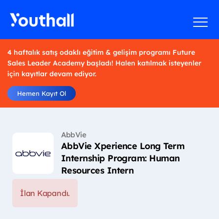
4 haftalık satış odaklı eğitim & gelişim programı Future
Sales Leader Academy başladı! Halen katılmak isteyenler
için kayıtlar devam ediyor.
Hemen Kayıt Ol
AbbVie
AbbVie Xperience Long Term
Internship Program: Human
Resources Intern
İlan Kapandı.