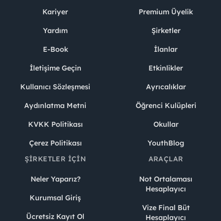
Kariyer
Premium Üyelik
Yardım
Şirketler
E-Book
İlanlar
İletişime Geçin
Etkinlikler
Kullanıcı Sözleşmesi
Ayrıcalıklar
Aydınlatma Metni
Öğrenci Kulüpleri
KVKK Politikası
Okullar
Çerez Politikası
YouthBlog
ŞIRKETLER İÇIN
ARAÇLAR
Neler Yaparız?
Not Ortalaması
Hesaplayıcı
Kurumsal Giriş
Vize Final Büt
Ücretsiz Kayıt Ol
Hesaplayıcı