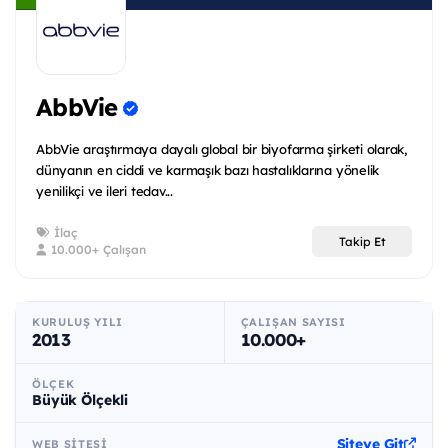
AbbVie
AbbVie araştırmaya dayalı global bir biyofarma şirketi olarak,
dünyanın en ciddi ve karmaşık bazı hastalıklarına yönelik
yenilikçi ve ileri tedav...
İlaç
Takip Et
10.000+ Çalışan
KURULUŞ YILI
ÇALIŞAN SAYISI
2013
10.000+
ÖLÇEK
Büyük Ölçekli
Siteye Git
WEB SITESI