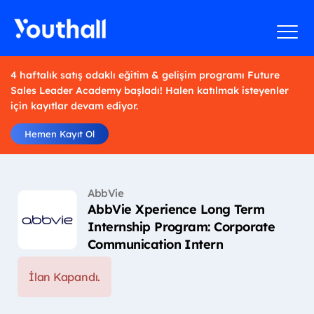
4 haftalık satış odaklı eğitim & gelişim programı Future
Sales Leader Academy başladı! Halen katılmak isteyenler
için kayıtlar devam ediyor.
Hemen Kayıt Ol
AbbVie
AbbVie Xperience Long Term
Internship Program: Corporate
Communication Intern
İlan Kapandı.