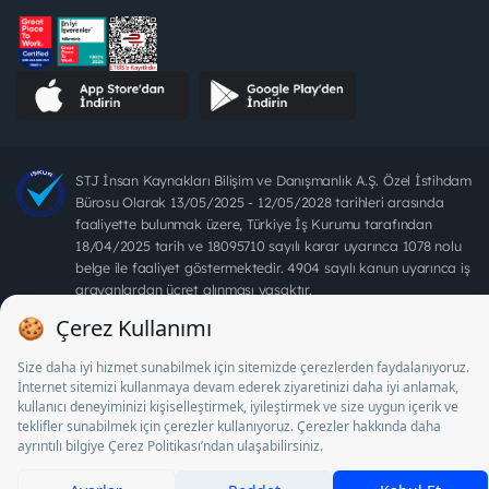
STJ İnsan Kaynakları Bilişim ve Danışmanlık A.Ş. Özel İstihdam
Bürosu Olarak 13/05/2025 - 12/05/2028 tarihleri arasında
faaliyette bulunmak üzere, Türkiye İş Kurumu tarafından
18/04/2025 tarih ve 18095710 sayılı karar uyarınca 1078 nolu
belge ile faaliyet göstermektedir. 4904 sayılı kanun uyarınca iş
arayanlardan ücret alınması yasaktır.