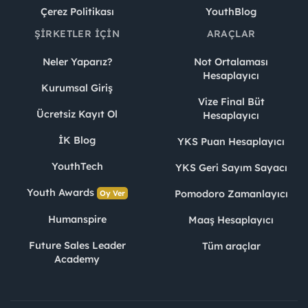
Çerez Politikası
YouthBlog
ŞIRKETLER İÇIN
ARAÇLAR
Neler Yaparız?
Not Ortalaması
Hesaplayıcı
Kurumsal Giriş
Vize Final Büt
Ücretsiz Kayıt Ol
Hesaplayıcı
İK Blog
YKS Puan Hesaplayıcı
YouthTech
YKS Geri Sayım Sayacı
Youth Awards
Pomodoro Zamanlayıcı
Oy Ver
Humanspire
Maaş Hesaplayıcı
Future Sales Leader
Tüm araçlar
Academy