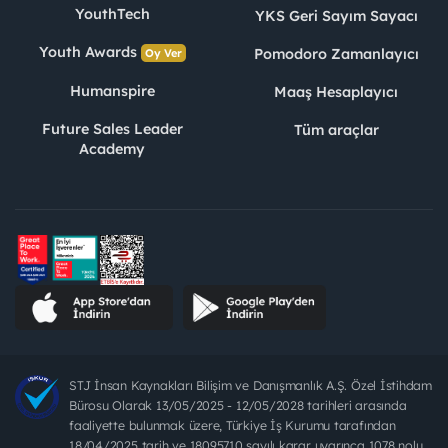
YouthTech
YKS Geri Sayım Sayacı
Youth Awards
Pomodoro Zamanlayıcı
Oy Ver
Humanspire
Maaş Hesaplayıcı
Future Sales Leader
Tüm araçlar
Academy
STJ İnsan Kaynakları Bilişim ve Danışmanlık A.Ş. Özel İstihdam
Bürosu Olarak 13/05/2025 - 12/05/2028 tarihleri arasında
faaliyette bulunmak üzere, Türkiye İş Kurumu tarafından
18/04/2025 tarih ve 18095710 sayılı karar uyarınca 1078 nolu