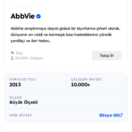
AbbVie
AbbVie araştırmaya dayalı global bir biyofarma şirketi olarak,
dünyanın en ciddi ve karmaşık bazı hastalıklarına yönelik
yenilikçi ve ileri tedav...
İlaç
Takip Et
10.000+ Çalışan
KURULUŞ YILI
ÇALIŞAN SAYISI
2013
10.000+
ÖLÇEK
Büyük Ölçekli
Siteye Git
WEB SITESI