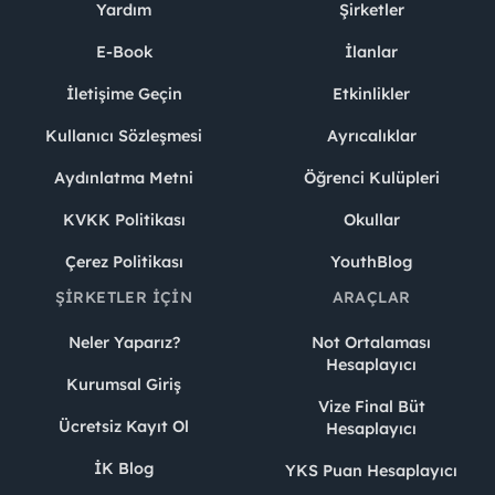
Yardım
Şirketler
E-Book
İlanlar
İletişime Geçin
Etkinlikler
Kullanıcı Sözleşmesi
Ayrıcalıklar
Aydınlatma Metni
Öğrenci Kulüpleri
KVKK Politikası
Okullar
Çerez Politikası
YouthBlog
ŞIRKETLER İÇIN
ARAÇLAR
Neler Yaparız?
Not Ortalaması
Hesaplayıcı
Kurumsal Giriş
Vize Final Büt
Ücretsiz Kayıt Ol
Hesaplayıcı
İK Blog
YKS Puan Hesaplayıcı