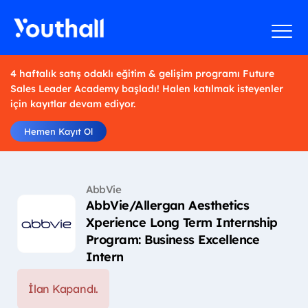
4 haftalık satış odaklı eğitim & gelişim programı Future
Sales Leader Academy başladı! Halen katılmak isteyenler
için kayıtlar devam ediyor.
Hemen Kayıt Ol
AbbVie
AbbVie/Allergan Aesthetics
Xperience Long Term Internship
Program: Business Excellence
Intern
İlan Kapandı.