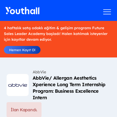
4 haftalık satış odaklı eğitim & gelişim programı Future
Sales Leader Academy başladı! Halen katılmak isteyenler
için kayıtlar devam ediyor.
Hemen Kayıt Ol
AbbVie
AbbVie/ Allergan Aesthetics
Xperience Long Term Internship
Program: Business Excellence
Intern
İlan Kapandı.