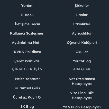
Yardım
Şirketler
E-Book
İlanlar
İletişime Geçin
Etkinlikler
Kullanıcı Sözleşmesi
Ayrıcalıklar
Aydınlatma Metni
Öğrenci Kulüpleri
KVKK Politikası
Okullar
Çerez Politikası
YouthBlog
ŞIRKETLER İÇIN
ARAÇLAR
Neler Yaparız?
Not Ortalaması
Hesaplayıcı
Kurumsal Giriş
Vize Final Büt
Ücretsiz Kayıt Ol
Hesaplayıcı
İK Blog
YKS Puan Hesaplayıcı