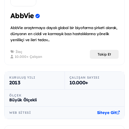
AbbVie
AbbVie araştırmaya dayalı global bir biyofarma şirketi olarak,
dünyanın en ciddi ve karmaşık bazı hastalıklarına yönelik
yenilikçi ve ileri tedav...
İlaç
Takip Et
10.000+ Çalışan
KURULUŞ YILI
ÇALIŞAN SAYISI
2013
10.000+
ÖLÇEK
Büyük Ölçekli
Siteye Git
WEB SITESI