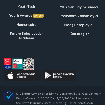
YouthTech
YKS Geri Sayım Sayacı
Youth Awards
Pomodoro Zamanlayıcı
Oy Ver
Humanspire
Maaş Hesaplayıcı
Future Sales Leader
Tüm araçlar
Academy
STJ İnsan Kaynakları Bilişim ve Danışmanlık A.Ş. Özel İstihdam
Bürosu Olarak 13/05/2025 - 12/05/2028 tarihleri arasında
faaliyette bulunmak üzere, Türkiye İş Kurumu tarafından