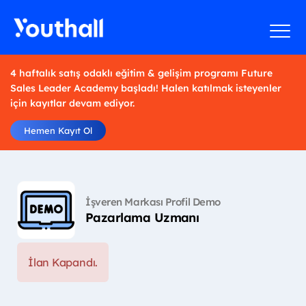
4 haftalık satış odaklı eğitim & gelişim programı Future
Sales Leader Academy başladı! Halen katılmak isteyenler
için kayıtlar devam ediyor.
Hemen Kayıt Ol
İşveren Markası Profil Demo
Pazarlama Uzmanı
İlan Kapandı.