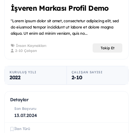
İşveren Markası Profil Demo
"Lorem ipsum dolor sit amet, consectetur adipiscing elit, sed
do eiusmod tempor incididunt ut labore et dolore magna
aliqua. Ut enim ad minim veniam, quis no...
İnsan Kaynakları
Takip Et
2-10 Çalışan
KURULUŞ YILI
ÇALIŞAN SAYISI
2022
2-10
Detaylar
Son Başvuru
13.07.2024
İlan Türü