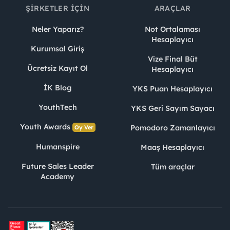
ŞIRKETLER İÇIN
ARAÇLAR
Neler Yaparız?
Not Ortalaması
Hesaplayıcı
Kurumsal Giriş
Vize Final Büt
Ücretsiz Kayıt Ol
Hesaplayıcı
İK Blog
YKS Puan Hesaplayıcı
YouthTech
YKS Geri Sayım Sayacı
Youth Awards
Pomodoro Zamanlayıcı
Oy Ver
Humanspire
Maaş Hesaplayıcı
Future Sales Leader
Tüm araçlar
Academy