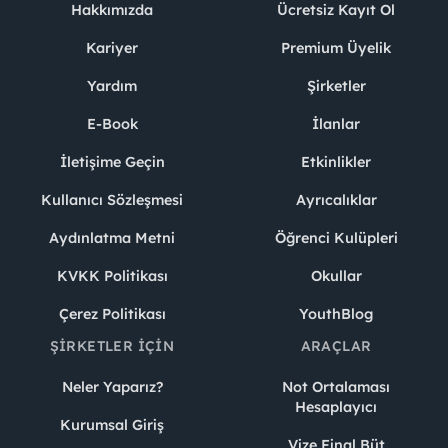
Hakkımızda
Ücretsiz Kayıt Ol
Kariyer
Premium Üyelik
Yardım
Şirketler
E-Book
İlanlar
İletişime Geçin
Etkinlikler
Kullanıcı Sözleşmesi
Ayrıcalıklar
Aydınlatma Metni
Öğrenci Kulüpleri
KVKK Politikası
Okullar
Çerez Politikası
YouthBlog
ŞIRKETLER İÇIN
ARAÇLAR
Neler Yaparız?
Not Ortalaması
Hesaplayıcı
Kurumsal Giriş
Vize Final Büt