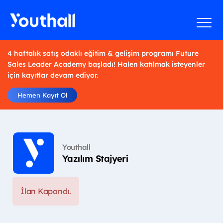
4 haftalık satış odaklı eğitim & gelişim programı Future
Sales Leader Academy başladı! Halen katılmak isteyenler
için kayıtlar devam ediyor.
Hemen Kayıt Ol
Youthall
Yazılım Stajyeri
İlan Kapandı.