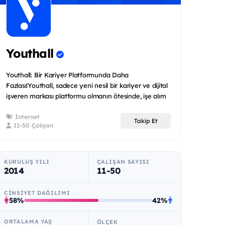
Youthall
Youthall: Bir Kariyer Platformunda Daha
Fazlası!Youthall, sadece yeni nesil bir kariyer ve dijital
işveren markası platformu olmanın ötesinde, işe alım
ve...
İnternet
Takip Et
11-50 Çalışan
KURULUŞ YILI
ÇALIŞAN SAYISI
2014
11-50
CINSIYET DAĞILIMI
58%
42%
ORTALAMA YAŞ
ÖLÇEK