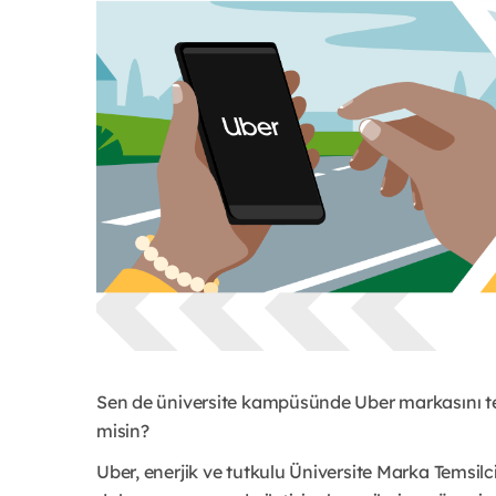
Sen de üniversite kampüsünde Uber markasını tem
misin?
Uber, enerjik ve tutkulu Üniversite Marka Temsilcil