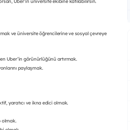
san, Uber’in üniversite ekibine katılabilirsin.
ak ve üniversite öğrencilerine ve sosyal çevreye
den Uber’in görünürlüğünü artırmak.
syonlarını paylaşmak.
if, yaratıcı ve ikna edici olmak.
p olmak.
bi olmak.