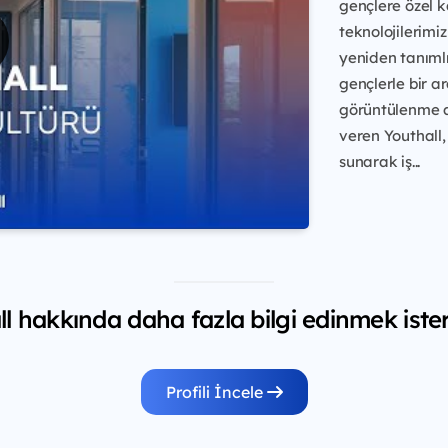
gençlere özel k
teknolojilerimiz
yeniden tanımlı
gençlerle bir a
görüntülenme a
veren Youthall,
sunarak iş...
l hakkında daha fazla bilgi edinmek iste
Profili İncele