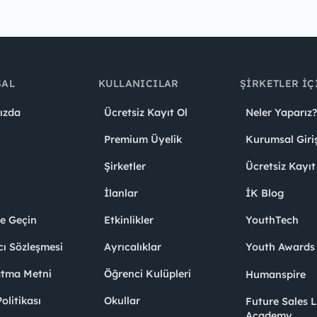
SAL
KULLANICILAR
ŞIRKETLER İÇ
ızda
Ücretsiz Kayıt Ol
Neler Yaparız?
Premium Üyelik
Kurumsal Giri
Şirketler
Ücretsiz Kayıt
İlanlar
İK Blog
me Geçin
Etkinlikler
YouthTech
cı Sözleşmesi
Ayrıcalıklar
Youth Award
atma Metni
Öğrenci Kulüpleri
Humanspire
litikası
Okullar
Future Sales 
Academy