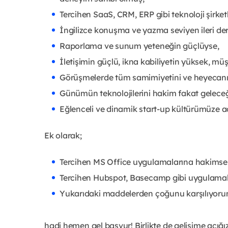
Tercihen SaaS, CRM, ERP gibi teknoloji şirke
İngilizce konuşma ve yazma seviyen ileri de
Raporlama ve sunum yeteneğin güçlüyse,
İletişimin güçlü, ikna kabiliyetin yüksek, m
Görüşmelerde tüm samimiyetini ve heyecanın
Günümün teknolojilerini hakim fakat geleceği
Eğlenceli ve dinamik start-up kültürümüze a
Ek olarak;
Tercihen MS Office uygulamalarına hakimse
Tercihen Hubspot, Basecamp gibi uygulamala
Yukarıdaki maddelerden çoğunu karşılıyoru
hadi hemen gel başvur! Birlikte de gelişime açığ