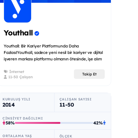
Youthall
Youthall: Bir Kariyer Platformunda Daha
Fazlası!Youthall, sadece yeni nesil bir kariyer ve dijital
işveren markası platformu olmanın ötesinde, işe alım
ve...
İnternet
Takip Et
11-50 Çalışan
KURULUŞ YILI
ÇALIŞAN SAYISI
2014
11-50
CINSIYET DAĞILIMI
58%
42%
ORTALAMA YAŞ
ÖLÇEK