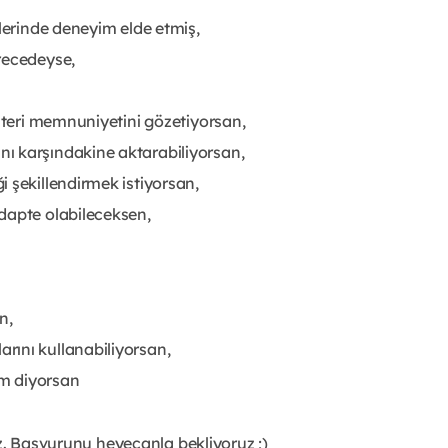
tlerinde deneyim elde etmiş,
recedeyse,
üşteri memnuniyetini gözetiyorsan,
ı karşındakine aktarabiliyorsan,
 şekillendirmek istiyorsan,
dapte olabileceksen,
n,
rını kullanabiliyorsan,
m diyorsan
ız. Başvurunu heyecanla bekliyoruz ;)