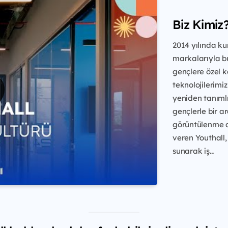
Biz Kimiz
2014 yılında ku
markalarıyla bu
gençlere özel k
teknolojilerimiz
yeniden tanımlı
gençlerle bir a
görüntülenme a
veren Youthall,
sunarak iş...