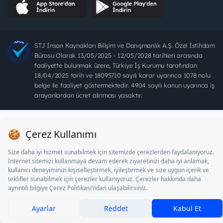
STJ İnsan Kaynakları Bilişim ve Danışmanlık A.Ş. Özel İstihdam
Bürosu Olarak 13/05/2025 - 12/05/2028 tarihleri arasında
faaliyette bulunmak üzere, Türkiye İş Kurumu tarafından
18/04/2025 tarih ve 18095710 sayılı karar uyarınca 1078 nolu
belge ile faaliyet göstermektedir. 4904 sayılı kanun uyarınca iş
arayanlardan ücret alınması yasaktır.