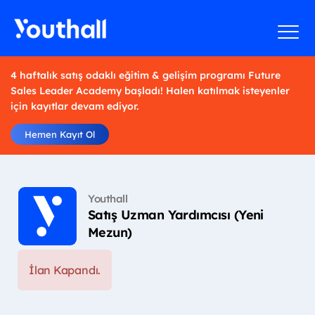
4 haftalık satış odaklı eğitim & gelişim programı Future
Sales Leader Academy başladı! Halen katılmak isteyenler
için kayıtlar devam ediyor.
Hemen Kayıt Ol
Youthall
Satış Uzman Yardımcısı (Yeni
Mezun)
İlan Kapandı.