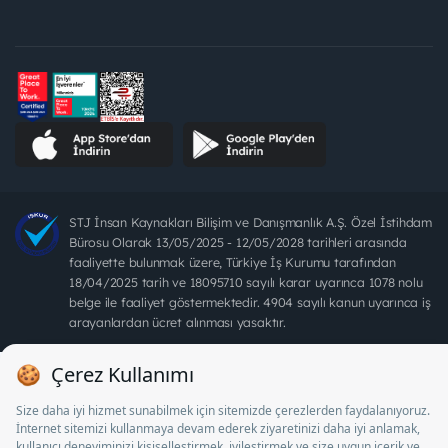
STJ İnsan Kaynakları Bilişim ve Danışmanlık A.Ş. Özel İstihdam
Bürosu Olarak 13/05/2025 - 12/05/2028 tarihleri arasında
faaliyette bulunmak üzere, Türkiye İş Kurumu tarafından
18/04/2025 tarih ve 18095710 sayılı karar uyarınca 1078 nolu
belge ile faaliyet göstermektedir. 4904 sayılı kanun uyarınca iş
arayanlardan ücret alınması yasaktır.