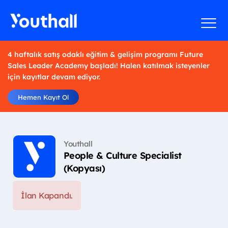
4 haftalık satış odaklı eğitim & gelişim programı Future
Sales Leader Academy başladı! Halen katılmak isteyenler
için kayıtlar devam ediyor.
Hemen Kayıt Ol
Youthall
People & Culture Specialist
(Kopyası)
İlan Kapandı.