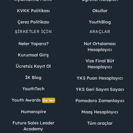
KVKK Politikası
Okullar
Çerez Politikası
YouthBlog
ŞIRKETLER İÇIN
ARAÇLAR
Neler Yaparız?
Not Ortalaması
Hesaplayıcı
Kurumsal Giriş
Vize Final Büt
Ücretsiz Kayıt Ol
Hesaplayıcı
İK Blog
YKS Puan Hesaplayıcı
YouthTech
YKS Geri Sayım Sayacı
Youth Awards
Pomodoro Zamanlayıcı
Oy Ver
Humanspire
Maaş Hesaplayıcı
Future Sales Leader
Tüm araçlar
Academy