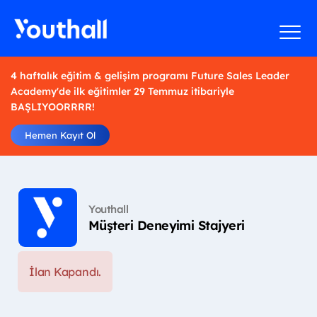
4 haftalık eğitim & gelişim programı Future Sales Leader
Academy'de ilk eğitimler 29 Temmuz itibariyle
BAŞLIYOORRRR!
Hemen Kayıt Ol
Youthall
Müşteri Deneyimi Stajyeri
İlan Kapandı.