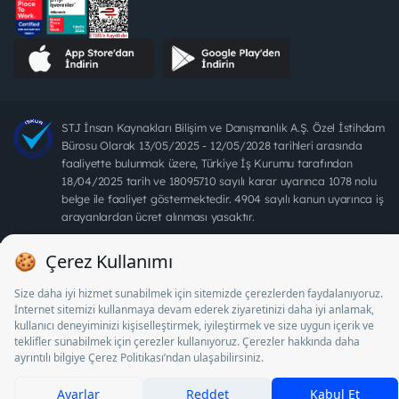
STJ İnsan Kaynakları Bilişim ve Danışmanlık A.Ş. Özel İstihdam
Bürosu Olarak 13/05/2025 - 12/05/2028 tarihleri arasında
faaliyette bulunmak üzere, Türkiye İş Kurumu tarafından
18/04/2025 tarih ve 18095710 sayılı karar uyarınca 1078 nolu
belge ile faaliyet göstermektedir. 4904 sayılı kanun uyarınca iş
arayanlardan ücret alınması yasaktır.