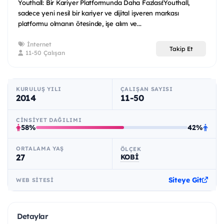
Youthall: Bir Kariyer Platformunda Daha Fazlası!Youthall,
sadece yeni nesil bir kariyer ve dijital işveren markası
platformu olmanın ötesinde, işe alım ve...
İnternet
Takip Et
11-50 Çalışan
KURULUŞ YILI
ÇALIŞAN SAYISI
2014
11-50
CINSIYET DAĞILIMI
58%
42%
ORTALAMA YAŞ
ÖLÇEK
27
KOBİ
Siteye Git
WEB SITESI
Detaylar