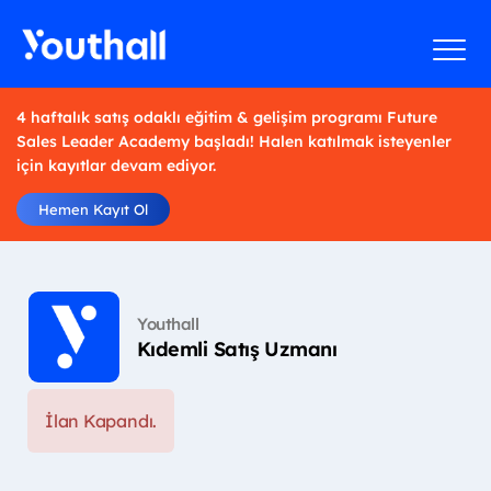
4 haftalık satış odaklı eğitim & gelişim programı Future
Sales Leader Academy başladı! Halen katılmak isteyenler
için kayıtlar devam ediyor.
Hemen Kayıt Ol
Youthall
Kıdemli Satış Uzmanı
İlan Kapandı.