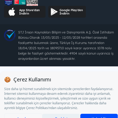
STJ İnsan Kaynakları Bilişim ve Danışmanlık A.Ş. Özel İstihdam
Bürosu Olarak 13/05/2025 - 12/05/2028 tarihleri arasında
faaliyette bulunmak üzere, Türkiye İş Kurumu tarafından
18/04/2025 tarih ve 18095710 sayılı karar uyarınca 1078 nolu
belge ile faaliyet göstermektedir. 4904 sayılı kanun uyarınca iş
arayanlardan ücret alınması yasaktır.