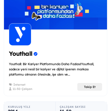
Youthall
Youthall: Bir Kariyer Platformunda Daha Fazlası!Youthall,
sadece yeni nesil bir kariyer ve dijital işveren markası
platformu olmanın ötesinde, işe alım ve...
İnternet
Takip Et
11-50 Çalışan
KURULUŞ YILI
ÇALIŞAN SAYISI