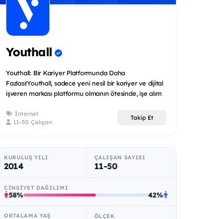
Youthall
Youthall: Bir Kariyer Platformunda Daha
Fazlası!Youthall, sadece yeni nesil bir kariyer ve dijital
işveren markası platformu olmanın ötesinde, işe alım
ve...
İnternet
Takip Et
11-50 Çalışan
KURULUŞ YILI
ÇALIŞAN SAYISI
2014
11-50
CINSIYET DAĞILIMI
58%
42%
ORTALAMA YAŞ
ÖLÇEK