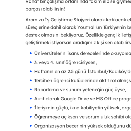
Rahat bir çalışma ortamında takım elbise giymed
parçası olabilirsin!
Aramıza İş Geliştirme Stajyeri olarak katılacak 
süreçlerine dahil olarak Youthall'un Türkiye'nin büy
destek olmasını bekliyoruz. Özellikle gençlik ile
geliştirmek istiyorsan aradığımız kişi sen olabilirs
Üniversitelerin lisans derecelerinde okuyorsa
3. veya 4. sınıf öğrencisiysen,
Haftanın en az 2.5 günü İstanbul/Kadıköy'de
Tercihen öğrenci kulüplerinde aktif rol almış
Raporlama ve sunum yeteneğin güçlüyse,
Aktif olarak Google Drive ve MS Office progr
İletişimin güçlü, ikna kabiliyetin yüksek, or
Öğrenmeye açıksan ve sorumluluk sahibi o
Organizasyon becerinin yüksek olduğunu d