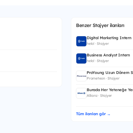
Benzer Stajyer ilanları
Digital Marketing Intern
helo! · Stajyer
Business Analyst Intern
helo! · Stajyer
ProYoung Uzun Dönem St
Prometeon · Stajyer
Burada Her Yeteneğe Yer
Allianz · Stajyer
Tüm ilanları gör →