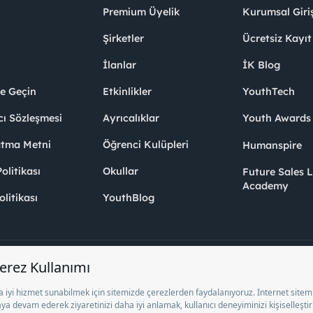
Premium Üyelik
Kurumsal Giri
Şirketler
Ücretsiz Kayıt
İlanlar
İK Blog
me Geçin
Etkinlikler
YouthTech
cı Sözleşmesi
Ayrıcalıklar
Youth Award
atma Metni
Öğrenci Kulüpleri
Humanspire
litikası
Okullar
Future Sales 
Academy
olitikası
YouthBlog