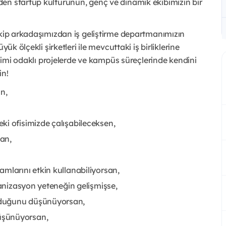
en startup kültürünün, genç ve dinamik ekibimizin bir
ekip arkadaşımızdan iş geliştirme departmanımızın
ük ölçekli şirketleri ile mevcuttaki iş birliklerine
tişimi odaklı projelerde ve kampüs süreçlerinde
kendini
in!
n,
ki ofisimizde çalışabileceksen,
san,
amlarını etkin kullanabiliyorsan,
ganizasyon yeteneğin gelişmişse,
lduğunu düşünüyorsan,
üşünüyorsan,