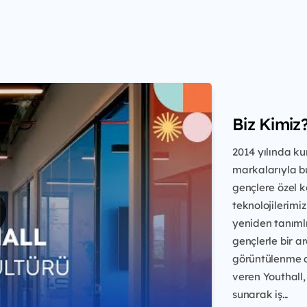
Biz Kimiz
2014 yılında ku
markalarıyla bu
gençlere özel k
teknolojilerimiz
yeniden tanımlı
gençlerle bir a
görüntülenme a
veren Youthall,
sunarak iş...