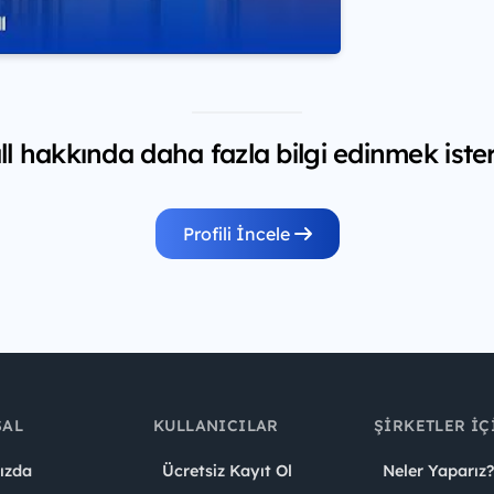
l hakkında daha fazla bilgi edinmek iste
Profili İncele
SAL
KULLANICILAR
ŞIRKETLER İÇ
ızda
Ücretsiz Kayıt Ol
Neler Yaparız?