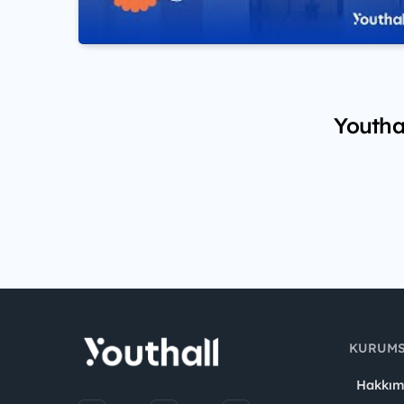
Youthal
KURUM
Hakkım