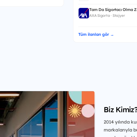
Tam Da Sigortacı Olma 
AXA Sigorta · Stajyer
Tüm ilanları gör →
Biz Kimiz
2014 yılında ku
markalarıyla bu