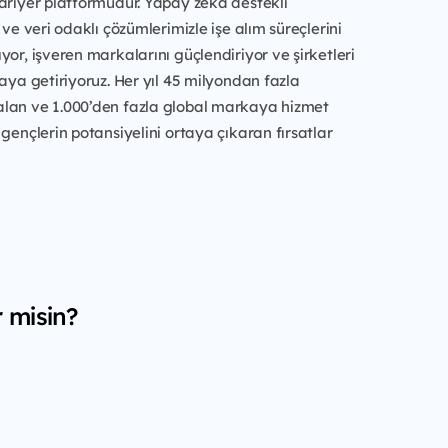
ariyer platformudur. Yapay zeka destekli
 ve veri odaklı çözümlerimizle işe alım süreçlerini
yor, işveren markalarını güçlendiriyor ve şirketleri
raya getiriyoruz. Her yıl 45 milyondan fazla
lan ve 1.000’den fazla global markaya hizmet
 gençlerin potansiyelini ortaya çıkaran fırsatlar
r misin?