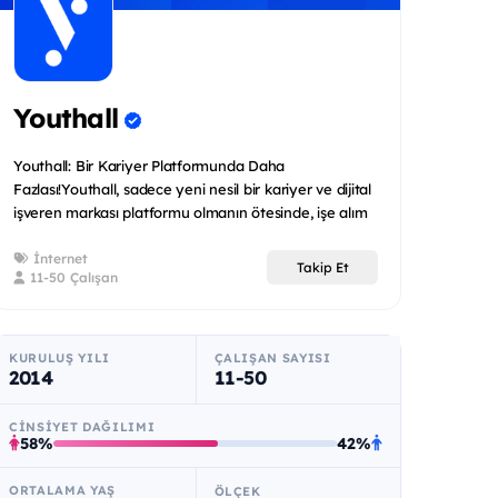
Youthall
Youthall: Bir Kariyer Platformunda Daha
Fazlası!Youthall, sadece yeni nesil bir kariyer ve dijital
işveren markası platformu olmanın ötesinde, işe alım
ve...
İnternet
Takip Et
11-50 Çalışan
KURULUŞ YILI
ÇALIŞAN SAYISI
2014
11-50
CINSIYET DAĞILIMI
58%
42%
ORTALAMA YAŞ
ÖLÇEK