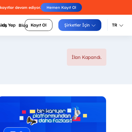
 kayıtlar devam ediyor.
Hemen Kayıt Ol
iriş Yap
Kayıt Ol
Şirketler İçin
TR
ards
Blog
Türkçe
İngilizce
İlan Kapandı.
Engelleri atla, skorunu arkadaşlarınla
luluklarını
yarıştır.
Izgara doldur, zorluğunu seç, puanını
siteler
yükselt.
Sayıları sırayla birleştir, tüm
arı daha
hücrelerden geç.