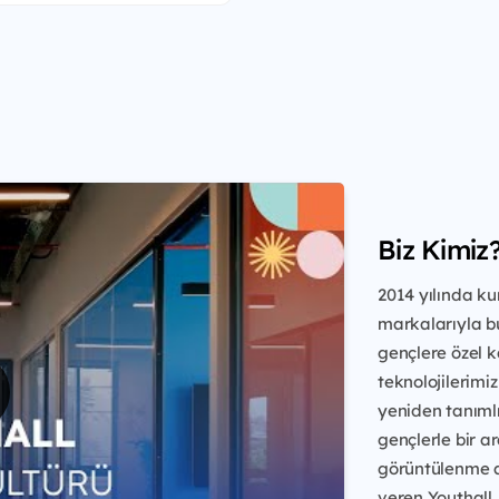
Biz Kimiz
2014 yılında ku
markalarıyla bu
gençlere özel k
teknolojilerimiz
yeniden tanımlı
gençlerle bir a
görüntülenme a
veren Youthall,