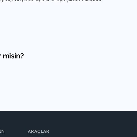
r misin?
IN
ARAÇLAR