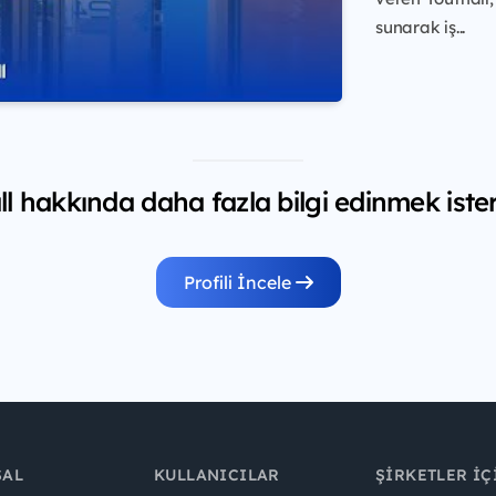
sunarak iş...
l hakkında daha fazla bilgi edinmek iste
Profili İncele
SAL
KULLANICILAR
ŞIRKETLER İÇ