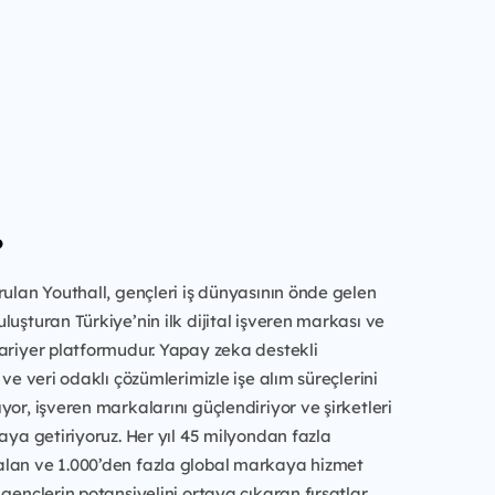
?
rulan Youthall, gençleri iş dünyasının önde gelen
luşturan Türkiye’nin ilk dijital işveren markası ve
ariyer platformudur. Yapay zeka destekli
 ve veri odaklı çözümlerimizle işe alım süreçlerini
yor, işveren markalarını güçlendiriyor ve şirketleri
raya getiriyoruz. Her yıl 45 milyondan fazla
lan ve 1.000’den fazla global markaya hizmet
 gençlerin potansiyelini ortaya çıkaran fırsatlar