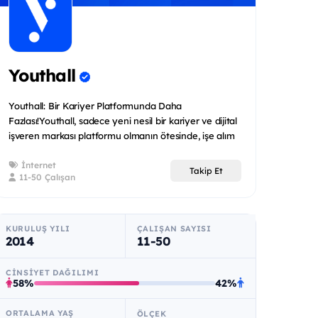
Youthall
Youthall: Bir Kariyer Platformunda Daha
Fazlası!Youthall, sadece yeni nesil bir kariyer ve dijital
işveren markası platformu olmanın ötesinde, işe alım
ve...
İnternet
Takip Et
11-50 Çalışan
KURULUŞ YILI
ÇALIŞAN SAYISI
2014
11-50
CINSIYET DAĞILIMI
58%
42%
ORTALAMA YAŞ
ÖLÇEK