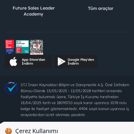
Future Sales Leader
Tüm araçlar
Academy
STJ İnsan Kaynakları Bilişim ve Danışmanlık A.Ş. Özel İstihdam
Bürosu Olarak 13/05/2025 - 12/05/2028 tarihleri arasında
faaliyette bulunmak üzere, Türkiye İş Kurumu tarafından
18/04/2025 tarih ve 18095710 sayılı karar uyarınca 1078 nolu
belge ile faaliyet göstermektedir. 4904 sayılı kanun uyarınca iş
arayanlardan ücret alınması yasaktır.