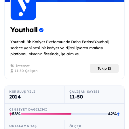
Youthall
Youthall: Bir Kariyer Platformunda Daha Fazlası!Youthall,
sadece yeni nesil bir kariyer ve dijital işveren markası
platformu olmanın ötesinde, işe alım ve...
İnternet
Takip Et
11-50 Çalışan
KURULUŞ YILI
ÇALIŞAN SAYISI
2014
11-50
CINSIYET DAĞILIMI
58%
42%
ORTALAMA YAŞ
ÖLÇEK