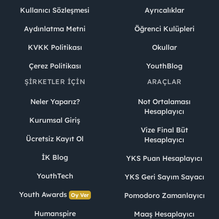
Kullanıcı Sözleşmesi
Ayrıcalıklar
Aydınlatma Metni
Öğrenci Kulüpleri
KVKK Politikası
Okullar
Çerez Politikası
YouthBlog
ŞIRKETLER İÇIN
ARAÇLAR
Neler Yaparız?
Not Ortalaması
Hesaplayıcı
Kurumsal Giriş
Vize Final Büt
Ücretsiz Kayıt Ol
Hesaplayıcı
İK Blog
YKS Puan Hesaplayıcı
YouthTech
YKS Geri Sayım Sayacı
Youth Awards
Pomodoro Zamanlayıcı
Oy Ver
Humanspire
Maaş Hesaplayıcı