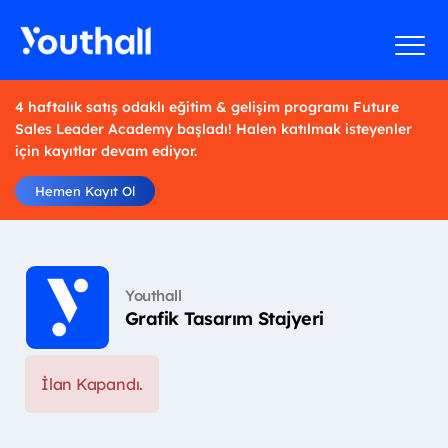
4 haftalık satış odaklı eğitim & gelişim programı Future
Sales Leader Academy başladı! Halen katılmak isteyenler
için kayıtlar devam ediyor.
Hemen Kayıt Ol
Youthall
Grafik Tasarım Stajyeri
İlan Kapandı.