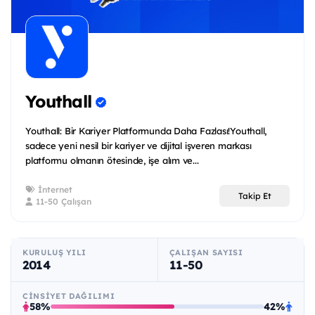
Youthall
Youthall: Bir Kariyer Platformunda Daha Fazlası!Youthall,
sadece yeni nesil bir kariyer ve dijital işveren markası
platformu olmanın ötesinde, işe alım ve...
İnternet
Takip Et
11-50 Çalışan
KURULUŞ YILI
ÇALIŞAN SAYISI
2014
11-50
CINSIYET DAĞILIMI
58%
42%