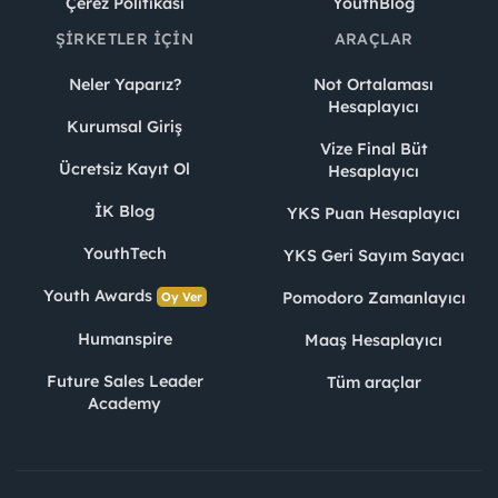
Çerez Politikası
YouthBlog
ŞIRKETLER İÇIN
ARAÇLAR
Neler Yaparız?
Not Ortalaması
Hesaplayıcı
Kurumsal Giriş
Vize Final Büt
Ücretsiz Kayıt Ol
Hesaplayıcı
İK Blog
YKS Puan Hesaplayıcı
YouthTech
YKS Geri Sayım Sayacı
Youth Awards
Pomodoro Zamanlayıcı
Oy Ver
Humanspire
Maaş Hesaplayıcı
Future Sales Leader
Tüm araçlar
Academy