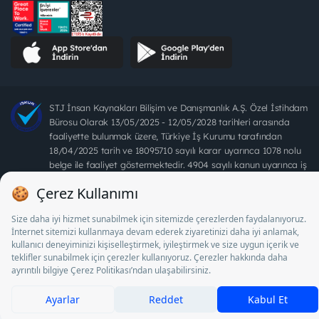
STJ İnsan Kaynakları Bilişim ve Danışmanlık A.Ş. Özel İstihdam
Bürosu Olarak 13/05/2025 - 12/05/2028 tarihleri arasında
faaliyette bulunmak üzere, Türkiye İş Kurumu tarafından
18/04/2025 tarih ve 18095710 sayılı karar uyarınca 1078 nolu
belge ile faaliyet göstermektedir. 4904 sayılı kanun uyarınca iş
arayanlardan ücret alınması yasaktır.