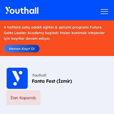
4 haftalık satış odaklı eğitim & gelişim programı Future
Sales Leader Academy başladı! Halen katılmak isteyenler
için kayıtlar devam ediyor.
Hemen Kayıt Ol
Youthall
Fanta Fest (İzmir)
İlan Kapandı.