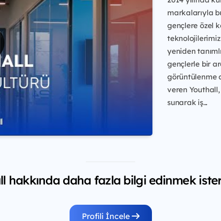
markalarıyla bu
gençlere özel k
teknolojilerimiz
yeniden tanımlı
gençlerle bir a
görüntülenme a
veren Youthall,
sunarak iş...
l hakkında daha fazla bilgi edinmek iste
Profili İncele