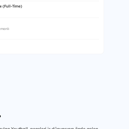
ı (Full-Time)
manlı
?
rulan Youthall, gençleri iş dünyasının önde gelen