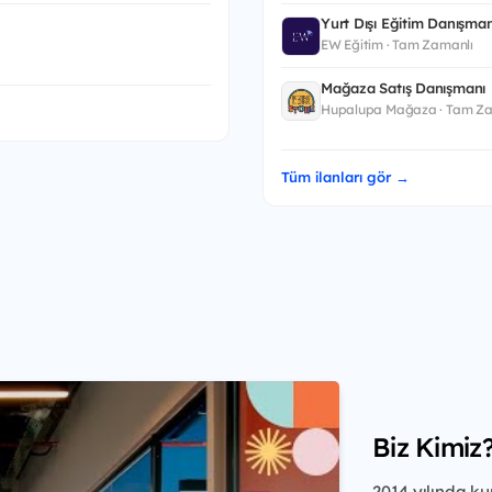
Yurt Dışı Eğitim Danışman
EW Eğitim · Tam Zamanlı
Mağaza Satış Danışmanı
Hupalupa Mağaza · Tam Za
Tüm ilanları gör →
Biz Kimiz
2014 yılında ku