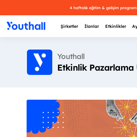
4 haftalık eğitim & gelişim progra
Şirketler
İlanlar
Etkinlikler
Ay
Youthall
Etkinlik Pazarlama
Y
29 