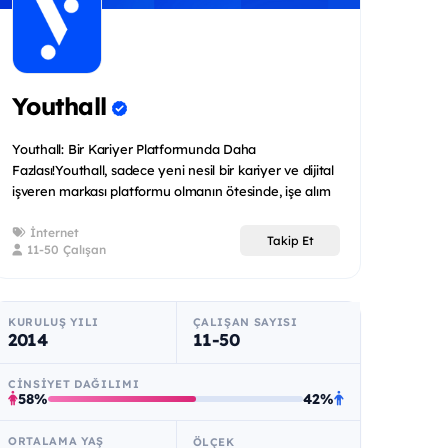
Youthall
Youthall: Bir Kariyer Platformunda Daha
Fazlası!Youthall, sadece yeni nesil bir kariyer ve dijital
işveren markası platformu olmanın ötesinde, işe alım
ve...
İnternet
Takip Et
11-50 Çalışan
KURULUŞ YILI
ÇALIŞAN SAYISI
2014
11-50
CINSIYET DAĞILIMI
58%
42%
ORTALAMA YAŞ
ÖLÇEK