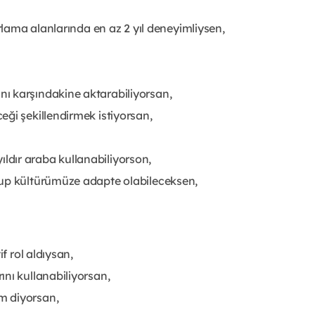
arlama alanlarında en az 2 yıl deneyimliysen,
ı karşındakine aktarabiliyorsan,
ği şekillendirmek istiyorsan,
 yıldır araba kullanabiliyorson,
-up kültürümüze adapte olabileceksen,
f rol aldıysan,
nı kullanabiliyorsan,
m diyorsan,