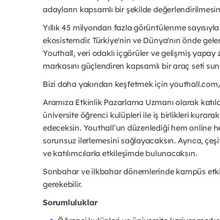
adayların kapsamlı bir şekilde değerlendirilmesin
Yıllık 45 milyondan fazla görüntülenme sayısıyla Y
ekosistemdir. Türkiye'nin ve Dünya'nın önde gele
Youthall, veri odaklı içgörüler ve gelişmiş yapay 
markasını güçlendiren kapsamlı bir araç seti sun
Bizi daha yakından keşfetmek için youthall.com/Y
Aramıza Etkinlik Pazarlama Uzmanı olarak katılac
üniversite öğrenci kulüpleri ile iş birlikleri kurar
edeceksin. Youthall’un düzenlediği hem online hem 
sorunsuz ilerlemesini sağlayacaksın. Ayrıca, çeşit
ve katılımcılarla etkileşimde bulunacaksın.
Sonbahar ve ilkbahar dönemlerinde kampüs etkin
gerekebilir.
Sorumluluklar