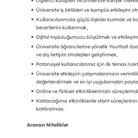
Öğrenci kulüpleri ve üniversite kariyer merkezle
Üniversite iş birlikleri ve kampüs etkileşim st
Kullanıcılarımızla güçlü ilişkiler kurmak ve bağlı
becerilerini kullanmak,
Dijital topluluğumuzu büyütmek ve etkileşimi 
Üniversite öğrencilerine yönelik Youthall öze
ve dış iletişim stratejileri geliştirmek,
Potansiyel kullanıcılarımız için ilk temas no
Üniversite etkileşim çalışmalarımızın verimlil
değerlendirmek ve en iyi uygulamaları payl
Online ve fiziksel etkinliklerimizin süreçleri
Katılacağımız etkinliklerde stant süreçlerin
katılınılması.
Aranan Nitelikler