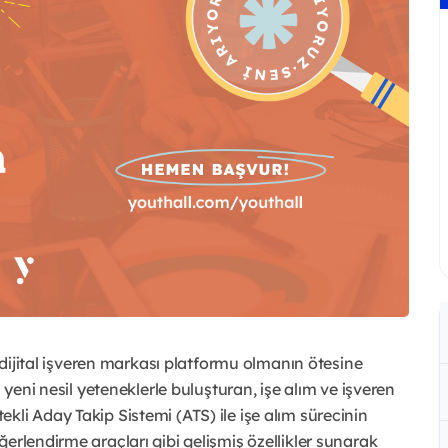
e dijital işveren markası platformu olmanın ötesine
 yeni nesil yeteneklerle buluşturan, işe alım ve işveren
li Aday Takip Sistemi (ATS) ile işe alım sürecinin
erlendirme araçları gibi gelişmiş özellikler sunarak