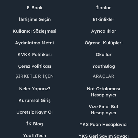
E-Book
İlanlar
İletişime Geçin
Etkinlikler
Kullanıcı Sözleşmesi
Ayrıcalıklar
Aydınlatma Metni
Öğrenci Kulüpleri
KVKK Politikası
Okullar
Çerez Politikası
YouthBlog
ŞIRKETLER İÇIN
ARAÇLAR
Neler Yaparız?
Not Ortalaması
Hesaplayıcı
Kurumsal Giriş
Vize Final Büt
Ücretsiz Kayıt Ol
Hesaplayıcı
İK Blog
YKS Puan Hesaplayıcı
YouthTech
YKS Geri Sayım Sayacı