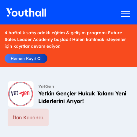
4 haftalık satış odaklı eğitim & gelişim programı Future
Sales Leader Academy başladı! Halen katılmak isteyenler
için kayıtlar devam ediyor.
Hemen Kayıt Ol
YetGen
Yetkin Gençler Hukuk Takımı Yeni
Liderlerini Arıyor!
İlan Kapandı.