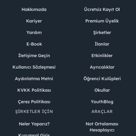
Hakkımızda
Ücretsiz Kayıt Ol
Kariyer
Premium Üyelik
Yardım
Şirketler
E-Book
İlanlar
İletişime Geçin
Etkinlikler
Kullanıcı Sözleşmesi
Ayrıcalıklar
Aydınlatma Metni
Öğrenci Kulüpleri
KVKK Politikası
Okullar
Çerez Politikası
YouthBlog
ŞIRKETLER İÇIN
ARAÇLAR
Neler Yaparız?
Not Ortalaması
Hesaplayıcı
Kurumsal Giriş