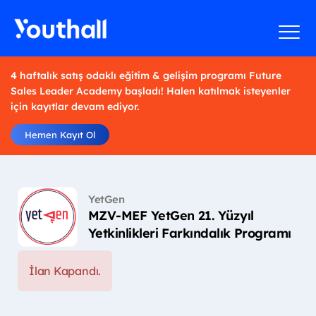
4 haftalık satış odaklı eğitim & gelişim programı Future
Sales Leader Academy başladı! Halen katılmak isteyenler
için kayıtlar devam ediyor.
Hemen Kayıt Ol
YetGen
MZV-MEF YetGen 21. Yüzyıl
Yetkinlikleri Farkındalık Programı
İlan Kapandı.