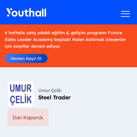
4 haftalık satış odaklı eğitim & gelişim programı Future
Sales Leader Academy başladı! Halen katılmak isteyenler
için kayıtlar devam ediyor.
Hemen Kayıt Ol
Umur Çelik
Steel Trader
İlan Kapandı.