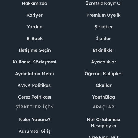
Hakkımızda
Ücretsiz Kayıt Ol
Kariyer
Premium Üyelik
Yardım
Şirketler
E-Book
İlanlar
İletişime Geçin
Etkinlikler
Kullanıcı Sözleşmesi
Ayrıcalıklar
Aydınlatma Metni
Öğrenci Kulüpleri
KVKK Politikası
Okullar
Çerez Politikası
YouthBlog
ŞIRKETLER İÇIN
ARAÇLAR
Neler Yaparız?
Not Ortalaması
Hesaplayıcı
Kurumsal Giriş
Vize Final Büt