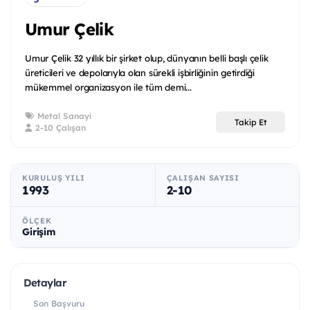
Umur Çelik
Umur Çelik 32 yıllık bir şirket olup, dünyanın belli başlı çelik
üreticileri ve depolarıyla olan sürekli işbirliğinin getirdiği
mükemmel organizasyon ile tüm demi...
Metal Sanayi
Takip Et
2-10 Çalışan
KURULUŞ YILI
ÇALIŞAN SAYISI
1993
2-10
ÖLÇEK
Girişim
Detaylar
Son Başvuru