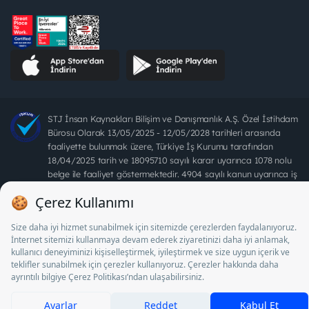
STJ İnsan Kaynakları Bilişim ve Danışmanlık A.Ş. Özel İstihdam
Bürosu Olarak 13/05/2025 - 12/05/2028 tarihleri arasında
faaliyette bulunmak üzere, Türkiye İş Kurumu tarafından
18/04/2025 tarih ve 18095710 sayılı karar uyarınca 1078 nolu
belge ile faaliyet göstermektedir. 4904 sayılı kanun uyarınca iş
arayanlardan ücret alınması yasaktır.