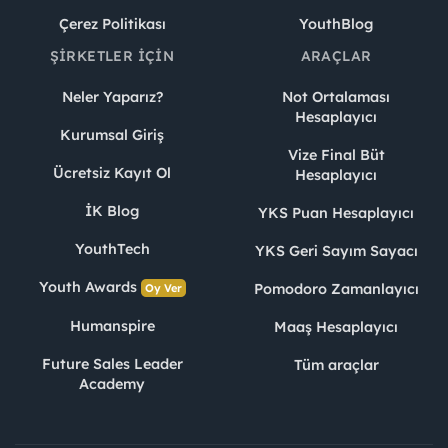
Çerez Politikası
YouthBlog
ŞIRKETLER İÇIN
ARAÇLAR
Neler Yaparız?
Not Ortalaması
Hesaplayıcı
Kurumsal Giriş
Vize Final Büt
Ücretsiz Kayıt Ol
Hesaplayıcı
İK Blog
YKS Puan Hesaplayıcı
YouthTech
YKS Geri Sayım Sayacı
Youth Awards
Pomodoro Zamanlayıcı
Oy Ver
Humanspire
Maaş Hesaplayıcı
Future Sales Leader
Tüm araçlar
Academy