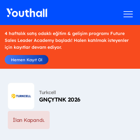
4 haftalık satış odaklı eğitim & gelişim programı Future
Sales Leader Academy başladı! Halen katılmak isteyenler
için kayıtlar devam ediyor.
Hemen Kayıt Ol
Turkcell
GNÇYTNK 2026
İlan Kapandı.