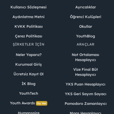
Kullanıcı Sözleşmesi
Ayrıcalıklar
Aydınlatma Metni
Öğrenci Kulüpleri
KVKK Politikası
Okullar
Çerez Politikası
YouthBlog
ŞIRKETLER İÇIN
ARAÇLAR
Neler Yaparız?
Not Ortalaması
Hesaplayıcı
Kurumsal Giriş
Vize Final Büt
Ücretsiz Kayıt Ol
Hesaplayıcı
İK Blog
YKS Puan Hesaplayıcı
YouthTech
YKS Geri Sayım Sayacı
Youth Awards
Pomodoro Zamanlayıcı
Oy Ver
Humanspire
Maaş Hesaplayıcı