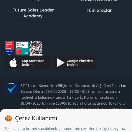
Future Sales Leader
Tüm araçlar
Academy
STJ İnsan Kaynakları Bilişim ve Danışmanlık A.Ş. Özel İstihdam
Bürosu Olarak 13/05/2025 - 12/05/2028 tarihleri arasında
faaliyette bulunmak üzere, Türkiye İş Kurumu tarafından
18/04/2025 tarih ve 18095710 sayılı karar uyarınca 1078 nolu
belge ile faaliyet göstermektedir. 4904 sayılı kanun uyarınca iş
arayanlardan ücret alınması yasaktır.