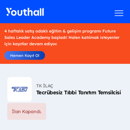
4 haftalık satış odaklı eğitim & gelişim programı Future
Sales Leader Academy başladı! Halen katılmak isteyenler
için kayıtlar devam ediyor.
Hemen Kayıt Ol
TK İLAÇ
Tecrübesiz Tıbbi Tanıtım Temsilcisi
İlan Kapandı.