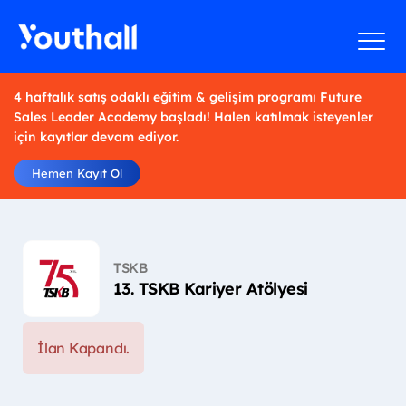
4 haftalık satış odaklı eğitim & gelişim programı Future
Sales Leader Academy başladı! Halen katılmak isteyenler
için kayıtlar devam ediyor.
Hemen Kayıt Ol
TSKB
13. TSKB Kariyer Atölyesi
İlan Kapandı.