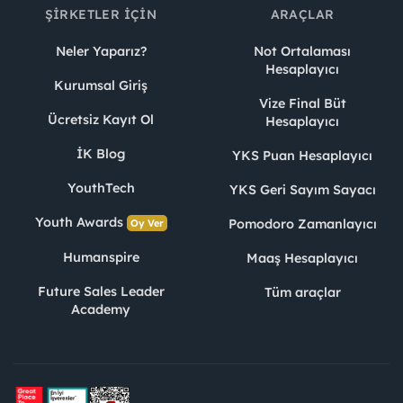
ŞIRKETLER İÇIN
ARAÇLAR
Neler Yaparız?
Not Ortalaması
Hesaplayıcı
Kurumsal Giriş
Vize Final Büt
Ücretsiz Kayıt Ol
Hesaplayıcı
İK Blog
YKS Puan Hesaplayıcı
YouthTech
YKS Geri Sayım Sayacı
Youth Awards
Pomodoro Zamanlayıcı
Oy Ver
Humanspire
Maaş Hesaplayıcı
Future Sales Leader
Tüm araçlar
Academy