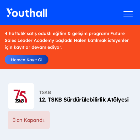
4 haftalık satış odaklı eğitim & gelişim programı Future
Sales Leader Academy başladı! Halen katılmak isteyenler
için kayıtlar devam ediyor.
Hemen Kayıt Ol
TSKB
12. TSKB Sürdürülebilirlik Atölyesi
İlan Kapandı.