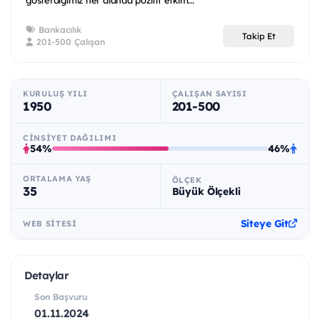
gösterdiğimiz her alanda pozitif etkim...
Bankacılık
Takip Et
201-500 Çalışan
KURULUŞ YILI
ÇALIŞAN SAYISI
1950
201-500
CINSIYET DAĞILIMI
54%
46%
ORTALAMA YAŞ
ÖLÇEK
35
Büyük Ölçekli
Siteye Git
WEB SITESI
Detaylar
Son Başvuru
01.11.2024