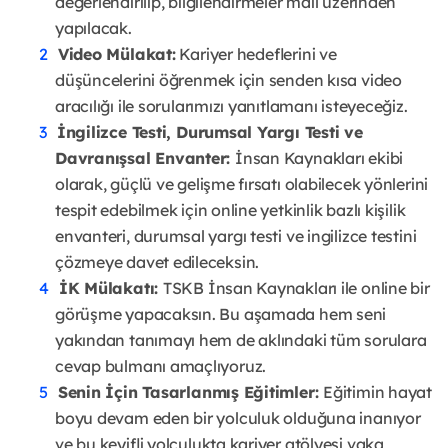
değerlendirilip, bilgilendirmeler mail üzerinden
yapılacak.
Video Mülakat:
Kariyer hedeflerini ve
düşüncelerini öğrenmek için senden kısa video
aracılığı ile sorularımızı yanıtlamanı isteyeceğiz.
İngilizce Testi, Durumsal Yargı Testi ve
Davranışsal Envanter:
İnsan Kaynakları ekibi
olarak, güçlü ve gelişme fırsatı olabilecek yönlerini
tespit edebilmek için online yetkinlik bazlı kişilik
envanteri, durumsal yargı testi ve ingilizce testini
çözmeye davet edileceksin.
İK Mülakatı:
TSKB İnsan Kaynakları ile online bir
görüşme yapacaksın. Bu aşamada hem seni
yakından tanımayı hem de aklındaki tüm sorulara
cevap bulmanı amaçlıyoruz.
Senin İçin Tasarlanmış Eğitimler:
Eğitimin hayat
boyu devam eden bir yolculuk olduğuna inanıyor
ve bu keyifli yolculukta kariyer atölyesi vaka