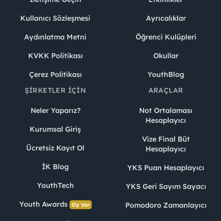
Kullanıcı Sözleşmesi
Ayrıcalıklar
Aydınlatma Metni
Öğrenci Kulüpleri
KVKK Politikası
Okullar
Çerez Politikası
YouthBlog
ŞIRKETLER İÇIN
ARAÇLAR
Neler Yaparız?
Not Ortalaması
Hesaplayıcı
Kurumsal Giriş
Vize Final Büt
Ücretsiz Kayıt Ol
Hesaplayıcı
İK Blog
YKS Puan Hesaplayıcı
YouthTech
YKS Geri Sayım Sayacı
Youth Awards
Pomodoro Zamanlayıcı
Oy Ver