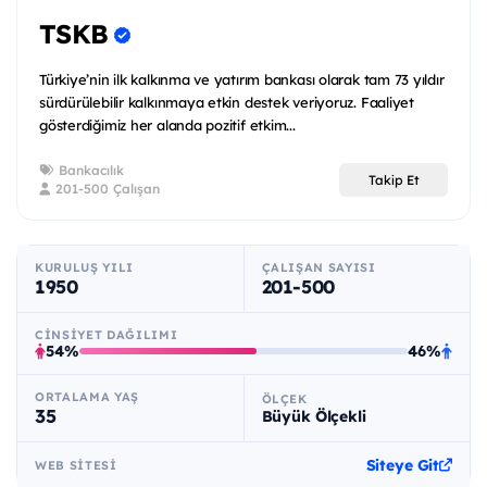
TSKB
Türkiye’nin ilk kalkınma ve yatırım bankası olarak tam 73 yıldır
sürdürülebilir kalkınmaya etkin destek veriyoruz. Faaliyet
gösterdiğimiz her alanda pozitif etkim...
Bankacılık
Takip Et
201-500 Çalışan
KURULUŞ YILI
ÇALIŞAN SAYISI
1950
201-500
CINSIYET DAĞILIMI
54%
46%
ORTALAMA YAŞ
ÖLÇEK
35
Büyük Ölçekli
Siteye Git
WEB SITESI