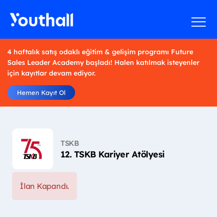
4 haftalık satış odaklı eğitim & gelişim programı Future
Sales Leader Academy başladı! Halen katılmak isteyenler
için kayıtlar devam ediyor.
Hemen Kayıt Ol
TSKB
12. TSKB Kariyer Atölyesi
İlan Kapandı.