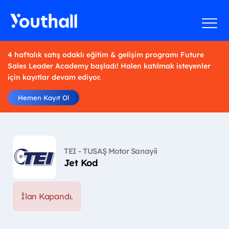
4 haftalık satış odaklı eğitim & gelişim programı Future
Sales Leader Academy başladı! Halen katılmak isteyenler
için kayıtlar devam ediyor.
Hemen Kayıt Ol
TEI - TUSAŞ Motor Sanayii
Jet Kod
İlan Kapandı.