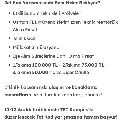
Jet Kod Yarışmasında Seni Neler Bekliyor?
Etkili Sunum Teknikleri Atölyeleri
Uzman TEI Mühendislerimizden Teknik Mentörlük
Alma Fırsatı
Teknik Gezi
Mülakat Simülasyonu
İşe Alım Süreçlerine Dahil Olma Fırsatı
1.Takıma
100.000 TL
– 2.Takıma
75.000 TL
–
3.Takıma
50.000 TL
ve Diğer Ödüller
Etkinlik kapsamında
ulaşım ve konaklama
masrafların
bizim tarafımızdan karşılanacak!
11-12 Aralık tarihlerinde TEI Kampüs’te
düzenlenecek Jet Kod yarışmasına hemen başvur!