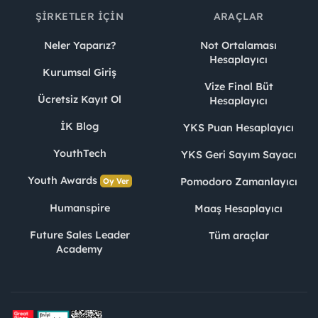
ŞIRKETLER İÇIN
ARAÇLAR
Neler Yaparız?
Not Ortalaması
Hesaplayıcı
Kurumsal Giriş
Vize Final Büt
Ücretsiz Kayıt Ol
Hesaplayıcı
İK Blog
YKS Puan Hesaplayıcı
YouthTech
YKS Geri Sayım Sayacı
Youth Awards
Pomodoro Zamanlayıcı
Oy Ver
Humanspire
Maaş Hesaplayıcı
Future Sales Leader
Tüm araçlar
Academy