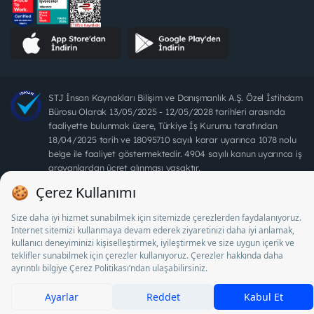
STJ İnsan Kaynakları Bilişim ve Danışmanlık A.Ş. Özel İstihdam
Bürosu Olarak 13/05/2025 - 12/05/2028 tarihleri arasında
faaliyette bulunmak üzere, Türkiye İş Kurumu tarafından
18/04/2025 tarih ve 18095710 sayılı karar uyarınca 1078 nolu
belge ile faaliyet göstermektedir. 4904 sayılı kanun uyarınca iş
arayanlardan ücret alınması yasaktır.