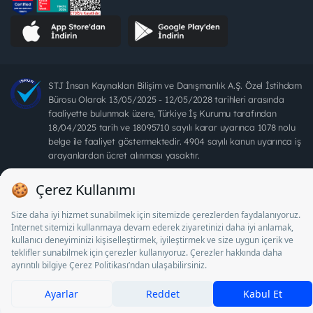
STJ İnsan Kaynakları Bilişim ve Danışmanlık A.Ş. Özel İstihdam
Bürosu Olarak 13/05/2025 - 12/05/2028 tarihleri arasında
faaliyette bulunmak üzere, Türkiye İş Kurumu tarafından
18/04/2025 tarih ve 18095710 sayılı karar uyarınca 1078 nolu
belge ile faaliyet göstermektedir. 4904 sayılı kanun uyarınca iş
arayanlardan ücret alınması yasaktır.