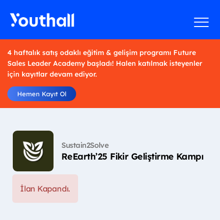
4 haftalık satış odaklı eğitim & gelişim programı Future
Sales Leader Academy başladı! Halen katılmak isteyenler
için kayıtlar devam ediyor.
Hemen Kayıt Ol
Sustain2Solve
ReEarth’25 Fikir Geliştirme Kampı
İlan Kapandı.