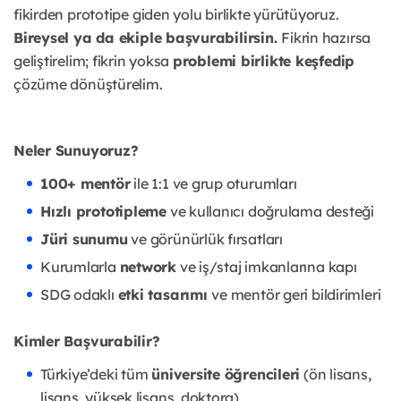
fikirden prototipe giden yolu birlikte yürütüyoruz.
Bireysel ya da ekiple başvurabilirsin.
Fikrin hazırsa
geliştirelim; fikrin yoksa
problemi birlikte keşfedip
çözüme dönüştürelim.
Neler Sunuyoruz?
100+ mentör
ile 1:1 ve grup oturumları
Hızlı prototipleme
ve kullanıcı doğrulama desteği
Jüri sunumu
ve görünürlük fırsatları
Kurumlarla
network
ve iş/staj imkanlarına kapı
SDG odaklı
etki tasarımı
ve mentör geri bildirimleri
Kimler Başvurabilir?
Türkiye’deki tüm
üniversite öğrencileri
(ön lisans,
lisans, yüksek lisans, doktora)