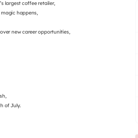
 largest coffee retailer,
e magic happens,
cover new career opportunities,
sh,
h of July.