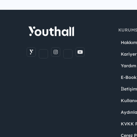
KURUM
Hakkım
Kariyer
Yardım
E-Book
İletişi
Kullanı
Aydınl
KVKK Po
Çerez P