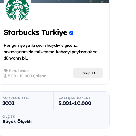
Starbucks Turkiye
Her gün işe şu iki şeyin hayaliyle gideriz:
arkadaşlarımızla mükemmel kahveyi paylaşmak ve
dünyanın bi...
Perakende
Takip Et
5.001-10.000 Çalışan
KURULUŞ YILI
ÇALIŞAN SAYISI
2002
5.001-10.000
ÖLÇEK
Büyük Ölçekli