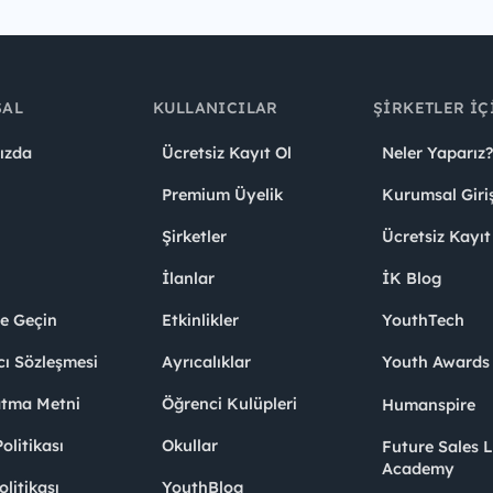
SAL
KULLANICILAR
ŞIRKETLER İÇ
ızda
Ücretsiz Kayıt Ol
Neler Yaparız?
Premium Üyelik
Kurumsal Giri
Şirketler
Ücretsiz Kayıt
İlanlar
İK Blog
me Geçin
Etkinlikler
YouthTech
cı Sözleşmesi
Ayrıcalıklar
Youth Award
atma Metni
Öğrenci Kulüpleri
Humanspire
litikası
Okullar
Future Sales 
Academy
olitikası
YouthBlog