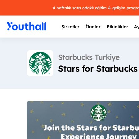
4 haftalık satış odaklı eğitim & gelişim prog
Şirketler
İlanlar
Etkinlikler
Ay
Starbucks Turkiye
Stars for Starbuck
Y
29 