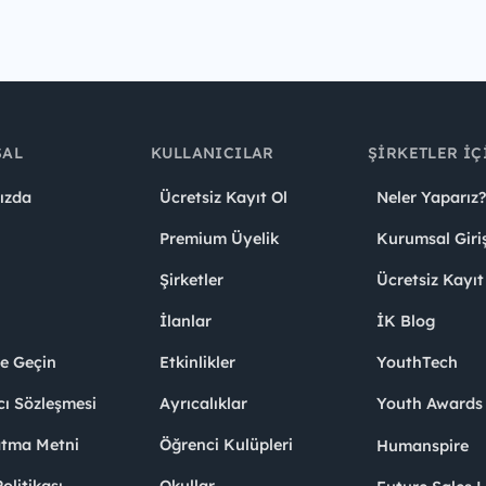
SAL
KULLANICILAR
ŞIRKETLER İÇ
ızda
Ücretsiz Kayıt Ol
Neler Yaparız?
Premium Üyelik
Kurumsal Giri
Şirketler
Ücretsiz Kayıt
İlanlar
İK Blog
me Geçin
Etkinlikler
YouthTech
cı Sözleşmesi
Ayrıcalıklar
Youth Award
atma Metni
Öğrenci Kulüpleri
Humanspire