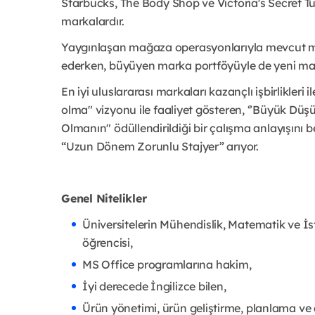
Starbucks, The Body Shop ve Victoria's Secret T
markalardır.
Yaygınlaşan mağaza operasyonlarıyla mevcut m
ederken, büyüyen marka portföyüyle de yeni mar
En iyi uluslararası markaları kazançlı işbirlikler
olma" vizyonu ile faaliyet gösteren, ‘’Büyük D
Olmanın" ödüllendirildiği bir çalışma anlayışını
“Uzun Dönem Zorunlu Stajyer” arıyor.
Genel Nitelikler
Üniversitelerin Mühendislik, Matematik ve İsta
öğrencisi,
MS Office programlarına hakim,
İyi derecede İngilizce bilen,
Ürün yönetimi, ürün geliştirme, planlama ve 