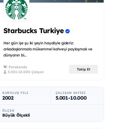
Starbucks Turkiye
Her gün işe şu iki şeyin hayaliyle gideriz:
arkadaşlarımızla mükemmel kahveyi paylaşmak ve
dünyanın bi...
Perakende
Takip Et
5.001-10.000 Çalışan
KURULUŞ YILI
ÇALIŞAN SAYISI
2002
5.001-10.000
ÖLÇEK
Büyük Ölçekli