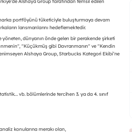
ürkiye’de Alshaya Group tarafından temsil edilen
arka portföyünü tüketiciyle buluşturmaya devam
kaların lansmanlarını hedeflemektedir.
i ile yöneten, dünyanın önde gelen bir perakende şirketi
üşünmenin", "Küçükmüş gibi Davranmanın" ve "Kendin
 benimseyen Alshaya Group, Starbucks Kategori Ekibi’ne
tistik... vb. bölümlerinde tercihen 3. ya da 4. sınıf
analiz konularına merakı olan,