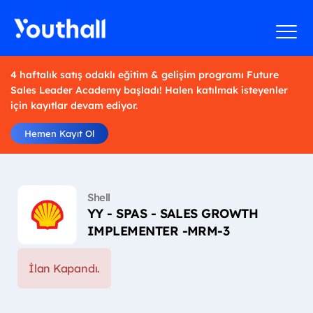
4 haftalık satış odaklı eğitim & gelişim programı Future
Sales Leader Academy başladı! Halen katılmak isteyenler
için kayıtlar devam ediyor.
Hemen Kayıt Ol
Shell
YY - SPAS - SALES GROWTH
IMPLEMENTER -MRM-3
İlan Kapandı.