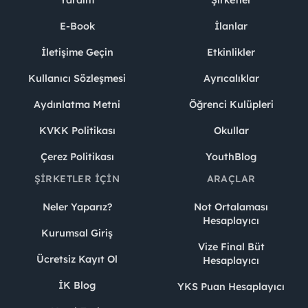
Yardım
Şirketler
E-Book
İlanlar
İletişime Geçin
Etkinlikler
Kullanıcı Sözleşmesi
Ayrıcalıklar
Aydınlatma Metni
Öğrenci Kulüpleri
KVKK Politikası
Okullar
Çerez Politikası
YouthBlog
ŞIRKETLER İÇIN
ARAÇLAR
Neler Yaparız?
Not Ortalaması
Hesaplayıcı
Kurumsal Giriş
Vize Final Büt
Ücretsiz Kayıt Ol
Hesaplayıcı
İK Blog
YKS Puan Hesaplayıcı