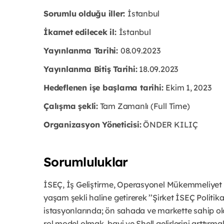
Sorumlu olduğu iller:
İstanbul
İkamet edilecek il:
İstanbul
Yayınlanma Tarihi:
08.09.2023
Yayınlanma Bitiş Tarihi:
18.09.2023
Hedeflenen işe başlama tarihi:
Ekim 1, 2023
Çalışma şekli:
Tam Zamanlı (Full Time)
Organizasyon Yöneticisi:
ÖNDER KILIÇ
Sorumluluklar
İSEÇ, İş Geliştirme, Operasyonel Mükemmeliyet v
yaşam şekli haline getirerek ’’Şirket İSEÇ Politi
istasyonlarında; ön sahada ve markette sahip old
rol model olmak, bayi ve Shell gelirlerini arttır