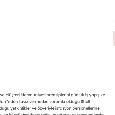
e Müşteri Memnuniyeti prensiplerini günlük iş yapış ve
kaları’’ndan taviz vermeden sorumlu olduğu Shell
uğu yetkinlikler ve özveriyle istasyon personellerine
mak, en iyi müşteri deneyimini yaşatmak ve istasyonlarda