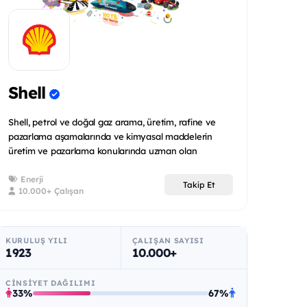
Shell
Shell, petrol ve doğal gaz arama, üretim, rafine ve
pazarlama aşamalarında ve kimyasal maddelerin
üretim ve pazarlama konularında uzman olan
uluslararas...
Enerji
Takip Et
10.000+ Çalışan
KURULUŞ YILI
ÇALIŞAN SAYISI
1923
10.000+
CINSIYET DAĞILIMI
33%
67%