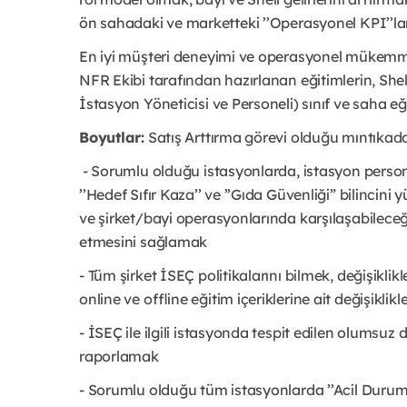
ön sahadaki ve marketteki ’’Operasyonel KPI’’la
En iyi müşteri deneyimi ve operasyonel mükemme
NFR Ekibi tarafından hazırlanan eğitimlerin, Shel
İstasyon Yöneticisi ve Personeli) sınıf ve saha eğ
Boyutlar:
Satış Arttırma görevi olduğu mıntıkad
- Sorumlu olduğu istasyonlarda, istasyon personel
’’Hedef Sıfır Kaza’’ ve ’’Gıda Güvenliği” bilincin
ve şirket/bayi operasyonlarında karşılaşabilec
etmesini sağlamak
- Tüm şirket İSEÇ politikalarını bilmek, değişikl
online ve offline eğitim içeriklerine ait değişikli
- İSEÇ ile ilgili istasyonda tespit edilen olums
raporlamak
- Sorumlu olduğu tüm istasyonlarda ’’Acil Durum