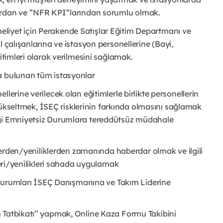
rdan ve ’’NFR KPI’’larından sorumlu olmak.
liyet için Perakende Satışlar Eğitim Departmanı ve
l çalışanlarına ve istasyon personellerine (Bayi,
itimleri olarak verilmesini sağlamak.
a bulunan tüm istasyonlar
lerine verilecek olan eğitimlerle birlikte personellerin
i yükseltmek, İSEÇ risklerinin farkında olmasını sağlamak
eği Emniyetsiz Durumlara tereddütsüz müdahale
iklerden/yeniliklerden zamanında haberdar olmak ve ilgili
kleri/yenilikleri sahada uygulamak
uz durumları İSEÇ Danışmanına ve Takım Liderine
 Tatbikatı’’ yapmak, Online Kaza Formu Takibini