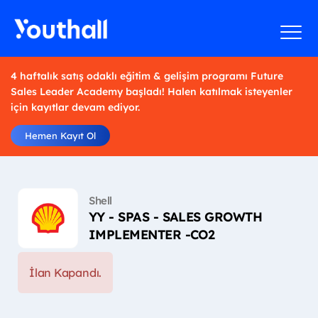
4 haftalık satış odaklı eğitim & gelişim programı Future
Sales Leader Academy başladı! Halen katılmak isteyenler
için kayıtlar devam ediyor.
Hemen Kayıt Ol
Shell
YY - SPAS - SALES GROWTH
IMPLEMENTER -CO2
İlan Kapandı.