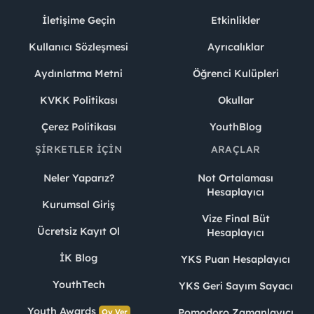
İletişime Geçin
Etkinlikler
Kullanıcı Sözleşmesi
Ayrıcalıklar
Aydınlatma Metni
Öğrenci Kulüpleri
KVKK Politikası
Okullar
Çerez Politikası
YouthBlog
ŞIRKETLER İÇIN
ARAÇLAR
Neler Yaparız?
Not Ortalaması
Hesaplayıcı
Kurumsal Giriş
Vize Final Büt
Ücretsiz Kayıt Ol
Hesaplayıcı
İK Blog
YKS Puan Hesaplayıcı
YouthTech
YKS Geri Sayım Sayacı
Youth Awards
Pomodoro Zamanlayıcı
Oy Ver