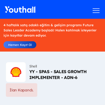
4 haftalık satış odaklı eğitim & gelişim programı Future
Sales Leader Academy başladı! Halen katılmak isteyenler
için kayıtlar devam ediyor.
Hemen Kayıt Ol
Shell
YY - SPAS - SALES GROWTH
IMPLEMENTER - ADN-6
İlan Kapandı.