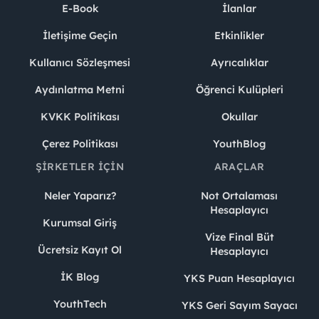
E-Book
İlanlar
İletişime Geçin
Etkinlikler
Kullanıcı Sözleşmesi
Ayrıcalıklar
Aydınlatma Metni
Öğrenci Kulüpleri
KVKK Politikası
Okullar
Çerez Politikası
YouthBlog
ŞIRKETLER İÇIN
ARAÇLAR
Neler Yaparız?
Not Ortalaması
Hesaplayıcı
Kurumsal Giriş
Vize Final Büt
Ücretsiz Kayıt Ol
Hesaplayıcı
İK Blog
YKS Puan Hesaplayıcı
YouthTech
YKS Geri Sayım Sayacı