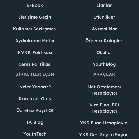
E-Book
İlanlar
İletişime Geçin
Etkinlikler
Kullanıcı Sözleşmesi
Ayrıcalıklar
Aydınlatma Metni
Öğrenci Kulüpleri
KVKK Politikası
Okullar
Çerez Politikası
YouthBlog
ŞIRKETLER İÇIN
ARAÇLAR
Neler Yaparız?
Not Ortalaması
Hesaplayıcı
Kurumsal Giriş
Vize Final Büt
Ücretsiz Kayıt Ol
Hesaplayıcı
İK Blog
YKS Puan Hesaplayıcı
YouthTech
YKS Geri Sayım Sayacı