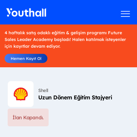
4 haftalık satış odaklı eğitim & gelişim programı Future
Sales Leader Academy başladı! Halen katılmak isteyenler
için kayıtlar devam ediyor.
Hemen Kayıt Ol
Shell
Uzun Dönem Eğitim Stajyeri
İlan Kapandı.