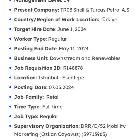
Management Level:
04
Present Company:
TR03 Shell & Turcas Petrol A.S
Country/Region of Work Location:
Türkiye
Target Hire Date:
June 1, 2024
Worker Type:
Regular
Posting End Date:
May 11, 2024
Business Unit:
Downstream and Renewables
Job Requisition ID:
R148878
Location:
Istanbul - Esentepe
Posting Date:
07.05
.2024
Job Family:
Retail
Time Type:
Full time
Job Type:
Regular
Supervisory Organization:
DRR/E/52 Mobility
Marketing (Ozkan Ozyavuz) (59713965)