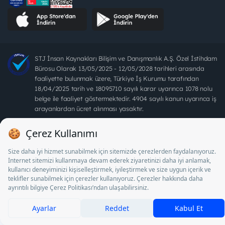
STJ İnsan Kaynakları Bilişim ve Danışmanlık A.Ş. Özel İstihdam
Bürosu Olarak 13/05/2025 - 12/05/2028 tarihleri arasında
faaliyette bulunmak üzere, Türkiye İş Kurumu tarafından
18/04/2025 tarih ve 18095710 sayılı karar uyarınca 1078 nolu
belge ile faaliyet göstermektedir. 4904 sayılı kanun uyarınca iş
arayanlardan ücret alınması yasaktır.