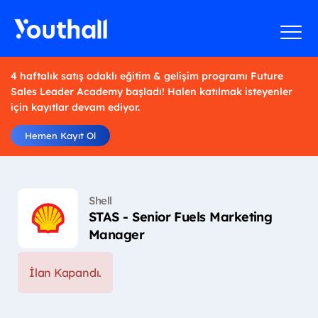
4 haftalık satış odaklı eğitim & gelişim programı Future
Sales Leader Academy başladı! Halen katılmak isteyenler
için kayıtlar devam ediyor.
Hemen Kayıt Ol
Shell
STAS - Senior Fuels Marketing
Manager
İlan Kapandı.