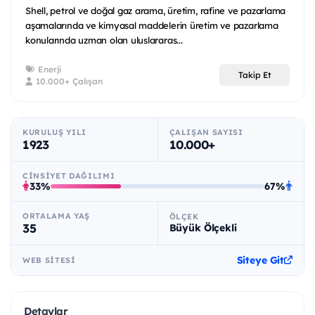
Shell, petrol ve doğal gaz arama, üretim, rafine ve pazarlama
aşamalarında ve kimyasal maddelerin üretim ve pazarlama
konularında uzman olan uluslararas...
Enerji
Takip Et
10.000+ Çalışan
KURULUŞ YILI
ÇALIŞAN SAYISI
1923
10.000+
CINSIYET DAĞILIMI
33%
67%
ORTALAMA YAŞ
ÖLÇEK
35
Büyük Ölçekli
Siteye Git
WEB SITESI
Detaylar