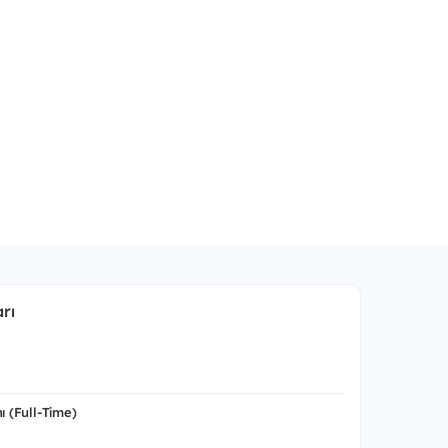
rı
ı (Full-Time)