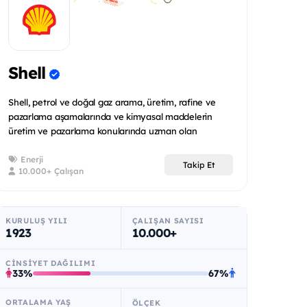
Shell
Shell, petrol ve doğal gaz arama, üretim, rafine ve
pazarlama aşamalarında ve kimyasal maddelerin
üretim ve pazarlama konularında uzman olan
uluslararas...
Enerji
Takip Et
10.000+ Çalışan
KURULUŞ YILI
ÇALIŞAN SAYISI
1923
10.000+
CINSIYET DAĞILIMI
33%
67%
ORTALAMA YAŞ
ÖLÇEK