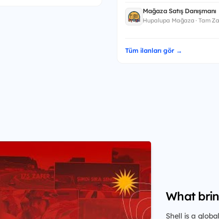
Mağaza Satış Danışmanı
Hupalupa Mağaza · Tam Za
Tüm ilanları gör →
What brin
Shell is a glob