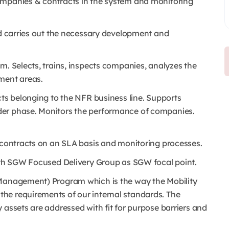
ompanies & contracts in the system and monitoring
nd carries out the necessary development and
m. Selects, trains, inspects companies, analyzes the
ment areas.
cts belonging to the NFR business line. Supports
der phase. Monitors the performance of companies.
R contracts on an SLA basis and monitoring processes.
with SGW Focused Delivery Group as SGW focal point.
 Management) Program which is the way the Mobility
he requirements of our internal standards. The
 assets are addressed with fit for purpose barriers and