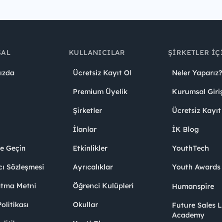
SAL
KULLANICILAR
ŞIRKETLER İÇ
ızda
Ücretsiz Kayıt Ol
Neler Yaparız?
Premium Üyelik
Kurumsal Giri
Şirketler
Ücretsiz Kayıt
İlanlar
İK Blog
me Geçin
Etkinlikler
YouthTech
cı Sözleşmesi
Ayrıcalıklar
Youth Award
atma Metni
Öğrenci Kulüpleri
Humanspire
litikası
Okullar
Future Sales 
Academy