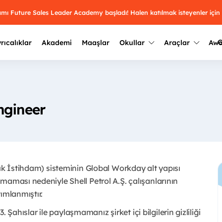
ramı Future Sales Leader Academy başladı! Halen katılmak isteyenler için
G
rıcalıklar
Akademi
Maaşlar
Okullar
Araçlar
Aw
Kazananlar
Geçmiş yılların sonuçları
2025
Kazananları
Üniversite kulüplerini ve top
ngineer
keşfet.
outh Awards 2026
2024
Kazananları
Türkiye ve dünyadaki üniver
kategoride en iyileri sen seç.
hakkında bilgi al.
2023
Kazananları
Farklı liseleri incele ve onl
çık İstihdam) sisteminin Global Workday alt yapısı
Oy ver
2022
yakından tanı.
Kazananları
maması nedeniyle Shell Petrol A.Ş. çalışanlarının
mlanmıştır. ​
3. Şahıslar ile paylaşmamanız şirket içi bilgilerin gizliliği