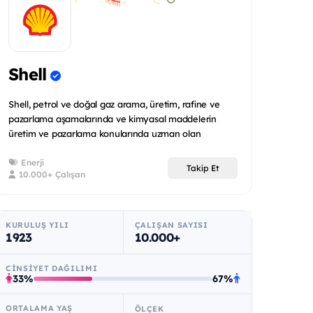
Shell
Shell, petrol ve doğal gaz arama, üretim, rafine ve
pazarlama aşamalarında ve kimyasal maddelerin
üretim ve pazarlama konularında uzman olan
uluslararas...
Enerji
Takip Et
10.000+ Çalışan
KURULUŞ YILI
ÇALIŞAN SAYISI
1923
10.000+
CINSIYET DAĞILIMI
33%
67%
ORTALAMA YAŞ
ÖLÇEK