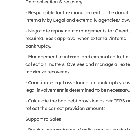
Debt collection & recovery
- Responsible for the management of the doubtf
internally by Legal and externally agencies/lawy
- Negotiate repayment arrangements for Overdu
required. Seek approval when external/internal le
bankruptcy.
- Management of internal and external collectio
collection matters. Oversee and manage all exter
maximize recoveries.
- Coordinate legal assistance for bankruptcy ca
legal involvement is determined to be necessary
- Calculate the bad debt provision as per IFRS a
reflect the correct provision amounts
Support to Sales
- Provide interpretation of policy and guide the 