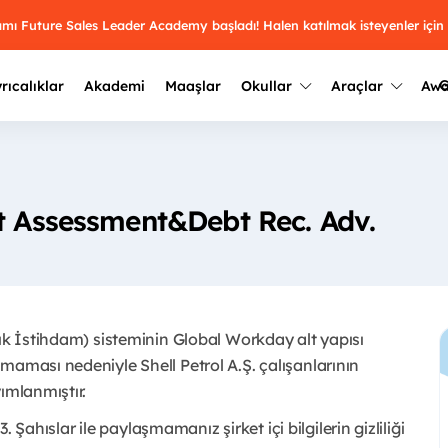
ramı Future Sales Leader Academy başladı! Halen katılmak isteyenler için
G
rıcalıklar
Akademi
Maaşlar
Okullar
Araçlar
Aw
Kazananlar
Geçmiş yılların sonuçları
2025
Kazananları
Üniversite kulüplerini ve top
it Assessment&Debt Rec. Adv.
keşfet.
outh Awards 2026
2024
Kazananları
Türkiye ve dünyadaki üniver
kategoride en iyileri sen seç.
hakkında bilgi al.
2023
Kazananları
Farklı liseleri incele ve onl
çık İstihdam) sisteminin Global Workday alt yapısı
Oy ver
2022
yakından tanı.
Kazananları
maması nedeniyle Shell Petrol A.Ş. çalışanlarının
mlanmıştır. ​
3. Şahıslar ile paylaşmamanız şirket içi bilgilerin gizliliği