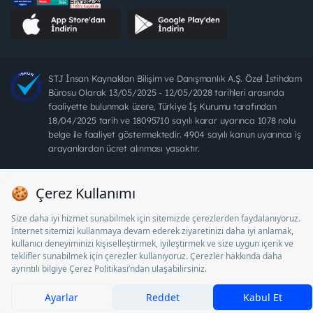
STJ İnsan Kaynakları Bilişim ve Danışmanlık A.Ş. Özel İstihdam
Bürosu Olarak 13/05/2025 - 12/05/2028 tarihleri arasında
faaliyette bulunmak üzere, Türkiye İş Kurumu tarafından
18/04/2025 tarih ve 18095710 sayılı karar uyarınca 1078 nolu
belge ile faaliyet göstermektedir. 4904 sayılı kanun uyarınca iş
arayanlardan ücret alınması yasaktır.