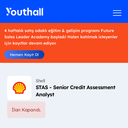
4 haftalık satış odaklı eğitim & gelişim programı Future
Sales Leader Academy başladı! Halen katılmak isteyenler
için kayıtlar devam ediyor.
Hemen Kayıt Ol
Shell
STAS - Senior Credit Assessment
Analyst
İlan Kapandı.