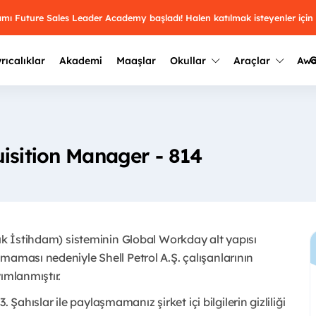
ramı Future Sales Leader Academy başladı! Halen katılmak isteyenler için
G
rıcalıklar
Akademi
Maaşlar
Okullar
Araçlar
Aw
Kazananlar
Geçmiş yılların sonuçları
2025
Kazananları
Üniversite kulüplerini ve top
isition Manager - 814
keşfet.
outh Awards 2026
2024
Kazananları
Türkiye ve dünyadaki üniver
kategoride en iyileri sen seç.
hakkında bilgi al.
2023
Kazananları
Farklı liseleri incele ve onl
çık İstihdam) sisteminin Global Workday alt yapısı
Oy ver
2022
yakından tanı.
Kazananları
maması nedeniyle Shell Petrol A.Ş. çalışanlarının
mlanmıştır. ​
3. Şahıslar ile paylaşmamanız şirket içi bilgilerin gizliliği