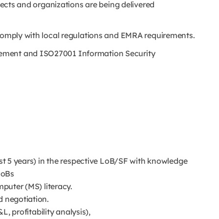
ojects and organizations are being delivered
 comply with local regulations and EMRA requirements.
ement and ISO27001 Information Security
east 5 years) in the respective LoB/SF with knowledge
LoBs
mputer (MS) literacy.
d negotiation.
&L, profitability analysis),