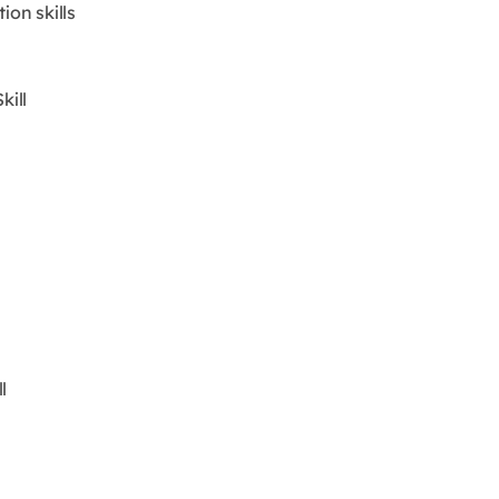
ion skills
kill
l