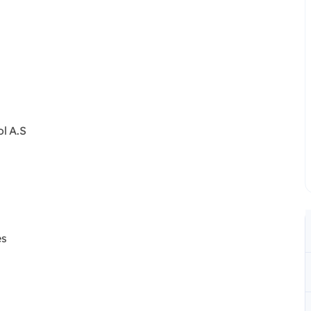
ol A.S
es