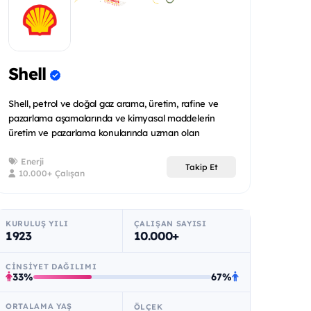
Shell
Shell, petrol ve doğal gaz arama, üretim, rafine ve
pazarlama aşamalarında ve kimyasal maddelerin
üretim ve pazarlama konularında uzman olan
uluslararas...
Enerji
Takip Et
10.000+ Çalışan
KURULUŞ YILI
ÇALIŞAN SAYISI
1923
10.000+
CINSIYET DAĞILIMI
33%
67%
ORTALAMA YAŞ
ÖLÇEK